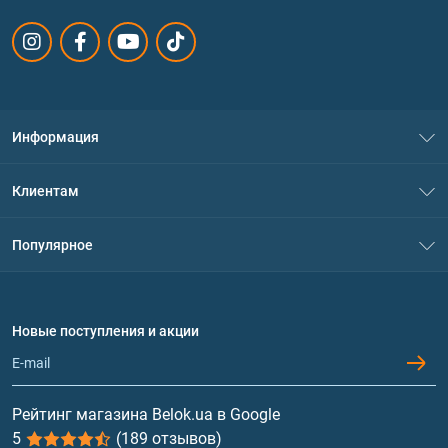
Информация
О нас
Клиентам
Контакты
Система скидок
Популярное
Политика конфиденциальности
Доставка и оплата
Аминокислоты
Договор присоединения
Вопросы и ответы
Протеин
Новые поступления и акции
Обмен и возврат
Контакты и адреса магазинов
Гейнеры
Витамины и минералы
Рейтинг магазина Belok.ua в Google
5
(189 отзывов)
Рыбий жир, жирные кислоты