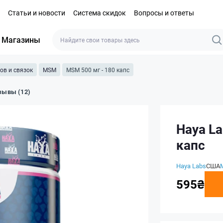
Статьи и новости
Система скидок
Вопросы и ответы
Магазины
ов и связок
MSM
MSM 500 мг - 180 капс
зывы (12)
Haya La
капс
Haya Labs
США
595₴