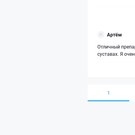
Артём
Отличный препар
суставах. Я оче
1