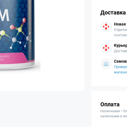
Доставка
Новая
Отделе
почтом
Курьер
Достав
Самов
Провер
магази
Оплата
Наличными • Оп
наличными в ма