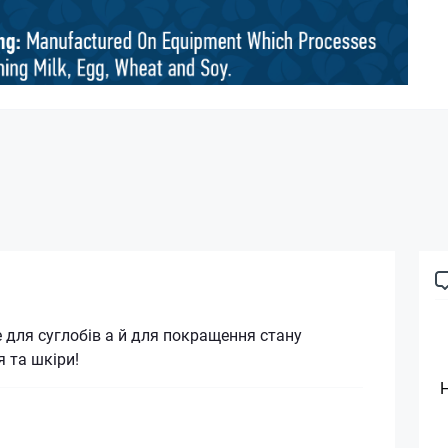
 для суглобів а й для покращення стану
я та шкіри!