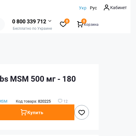
Кабинет
Укр
Рус
0 800 339 712
0
0
Корзина
Бесплатно по Украине
bs MSM 500 мг - 180
MSM
Код товара:
820225
12
Купить