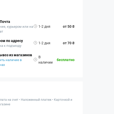
 Почта
1-2 дня
от 50 ₴
ние, курьером или на
ат
ом по адресу
1-2 дня
от 70 ₴
ка к подъезду
ывоз из магазинов
В
бесплатно
ить наличие в
наличии
нах
лата на счет • Наложенный платеж • Карточкой и
газине