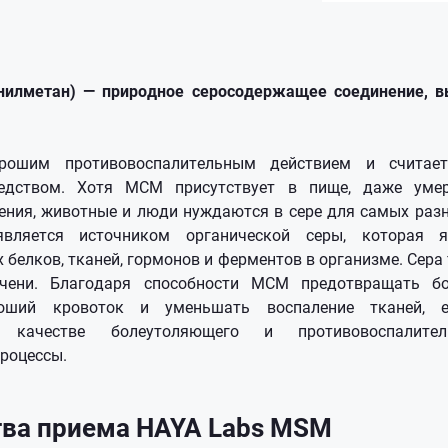
илметан) — природное серосодержащее соединение, 
ошим противовоспалительным действием и считает
едством. Хотя МСМ присутствует в пище, даже умер
тения, животные и люди нуждаются в сере для самых раз
вляется источником органической серы, которая 
белков, тканей, гормонов и ферментов в организме. Сера
ечени. Благодаря способности МСМ предотвращать бо
оший кровоток и уменьшать воспаление тканей, 
 качестве болеутоляющего и противовоспалитель
роцессы.
ва приема HAYA Labs MSM