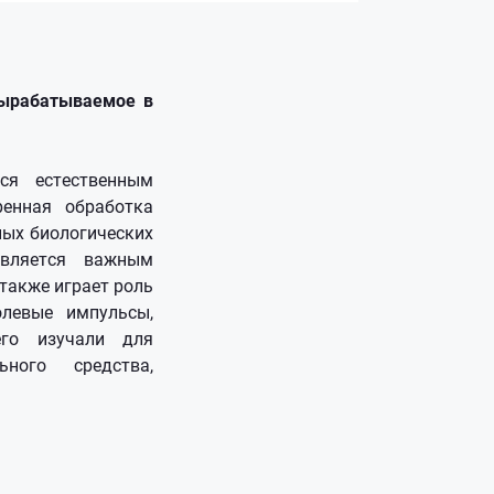
вырабатываемое в
ся естественным
енная обработка
ных биологических
является важным
 также играет роль
левые импульсы,
его изучали для
ного средства,