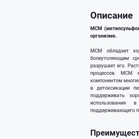
Описание
МСМ (метилсульфон
организме.
МСМ обладает хор
болеутоляющим ср
разрушает его. Рас
процессов. МСМ я
компонентом многих 
в детоксикации п
поддерживать хор
использования в
поддерживающего п
Преимущест