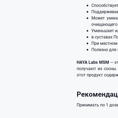
Способствуе
Поддерживае
Может умень
очищающего 
Уменьшает ил
в суставах 
При местном
Полезно для 
HAYA Labs MSM
— э
получают из сосны.
этот продукт содер
Рекомендац
Принимать по 1 дозе