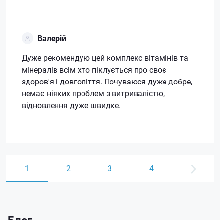
Валерій
Дуже рекомендую цей комплекс вітамінів та
мінералів всім хто піклується про своє
здоров'я і довголіття. Почуваюся дуже добре,
немає ніяких проблем з витривалістю,
відновлення дуже швидке.
1
2
3
4
Блог