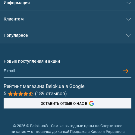
Информация
О нас
Клиентам
Контакты
Система скидок
Популярное
Политика конфиденциальности
Доставка и оплата
Аминокислоты
Договор присоединения
Вопросы и ответы
Протеин
Новые поступления и акции
Обмен и возврат
Контакты и адреса магазинов
Гейнеры
Витамины и минералы
Рейтинг магазина Belok.ua в Google
5
(189 отзывов)
Рыбий жир, жирные кислоты
ОСТАВИТЬ ОТЗЫВ О НАС В
© 2026 © Belok.ua® - Самые выгодные цены на Спортивное
питание — от новичка до качка! Продажа в Киеве и Украине в