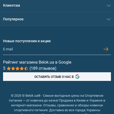
О нас
Клиентам
Контакты
Система скидок
Популярное
Политика конфиденциальности
Доставка и оплата
Аминокислоты
Договор присоединения
Вопросы и ответы
Протеин
Новые поступления и акции
Обмен и возврат
Контакты и адреса магазинов
Гейнеры
Витамины и минералы
Рейтинг магазина Belok.ua в Google
5
(189 отзывов)
Рыбий жир, жирные кислоты
ОСТАВИТЬ ОТЗЫВ О НАС В
© 2026 © Belok.ua® - Самые выгодные цены на Спортивное
питание — от новичка до качка! Продажа в Киеве и Украине в
интернет-магазине. Отзывы, сравнение и обзоры новинок
спортивного питания. Доставка во все города Украины