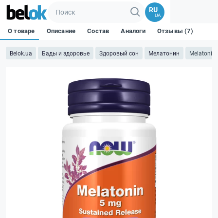
RU
UA
О товаре
Описание
Состав
Аналоги
Отзывы (7)
Belok.ua
Бады и здоровье
Здоровый сон
Мелатонин
Melatonin 