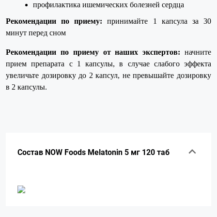
профилактика ишемических болезней сердца
Рекомендации по приему:
принимайте 1 капсула за 30
минут перед сном
Рекомендации по приему от наших экспертов:
начните
прием препарата с 1 капсулы, в случае слабого эффекта
увеличьте дозировку до 2 капсул, не превышайте дозировку
в 2 капсулы.
Подробнее:
https://belok.ua/now-
foods-
melatonin-
5-
mg-
Состав NOW Foods Melatonin 5 мг 120 таб
60-
vegan-
kap/