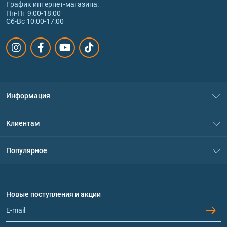
График интернет‑магазина:
Пн-Пт 9:00-18:00
Сб-Вс 10:00-17:00
Информация
О нас
Клиентам
Контакты
Система скидок
Популярное
Политика конфиденциальности
Доставка и оплата
Аминокислоты
Договор присоединения
Вопросы и ответы
Протеин
Новые поступления и акции
Обмен и возврат
Контакты и адреса магазинов
Гейнеры