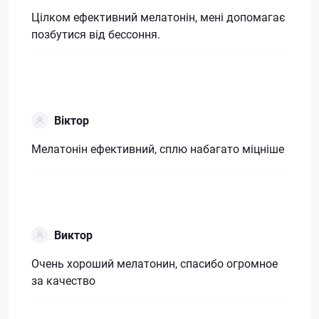
Цілком ефективний мелатонін, мені допомагає
позбутися від бессоння.
Віктор
Мелатонін ефективний, сплю набагато міцніше
Виктор
Очень хороший мелатонин, спасибо огромное
за качество