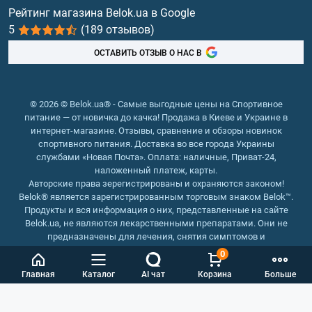
Витамины и минералы
Рейтинг магазина Belok.ua в Google
5
(189 отзывов)
Рыбий жир, жирные кислоты
ОСТАВИТЬ ОТЗЫВ О НАС В
© 2026 © Belok.ua® - Самые выгодные цены на Спортивное
питание — от новичка до качка! Продажа в Киеве и Украине в
интернет-магазине. Отзывы, сравнение и обзоры новинок
спортивного питания. Доставка во все города Украины
службами «Новая Почта». Оплата: наличные, Приват-24,
наложенный платеж, карты.
Авторские права зерегистрированы и охраняются законом!
Belok® является зарегистрированным торговым знаком Belok™.
Продукты и вся информация о них, представленные на сайте
Belok.ua, не являются лекарственными препаратами. Они не
предназначены для лечения, снятия симптомов и
предотвращения болезней.
0
Интернет магазин Belok.ua
››
Интернет магазин спортивного
Главная
Каталог
AI чат
Корзина
Больше
питания