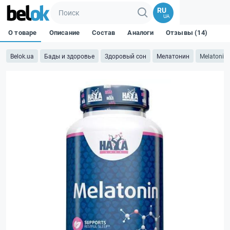
RU
UA
О товаре
Описание
Состав
Аналоги
Отзывы (14)
Belok.ua
Бады и здоровье
Здоровый сон
Мелатонин
Melatonin 