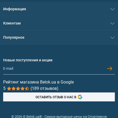
Информация
О нас
Клиентам
Контакты
Система скидок
Популярное
Политика конфиденциальности
Доставка и оплата
Аминокислоты
Договор присоединения
Вопросы и ответы
Протеин
Новые поступления и акции
Обмен и возврат
Контакты и адреса магазинов
Гейнеры
Витамины и минералы
Рейтинг магазина Belok.ua в Google
5
(189 отзывов)
Рыбий жир, жирные кислоты
ОСТАВИТЬ ОТЗЫВ О НАС В
© 2026 © Belok.ua® - Самые выгодные цены на Спортивное