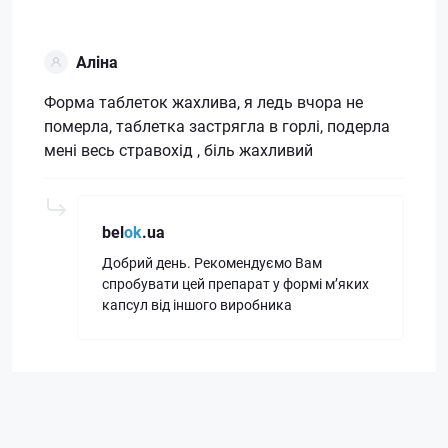
Аліна
Форма таблеток жахлива, я ледь вчора не
померла, таблетка застрягла в горлі, подерла
мені весь стравохід , біль жахливий
bel
ok
.ua
Добрий день. Рекомендуємо Вам
спробувати цей препарат у формі м’яких
капсул від іншого виробника