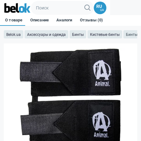
RU
UA
О товаре
Описание
Аналоги
Отзывы (0)
Belok.ua
Аксессуары и одежда
Бинты
Кистевые бинты
Бинты н