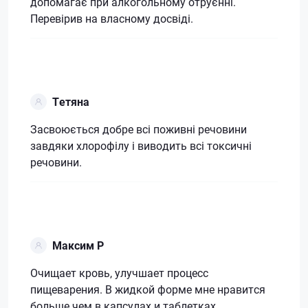
допомагає при алкогольному отруєнні.
Перевірив на власному досвіді.
Тетяна
Засвоюється добре всі поживні речовини
завдяки хлорофілу і виводить всі токсичні
речовини.
Максим Р
Очищает кровь, улучшает процесс
пищеварения. В жидкой форме мне нравится
больше чем в капсулах и таблетках.