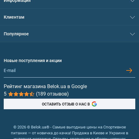
Информация
О нас
Клиентам
Контакты
Система скидок
Популярное
Политика конфиденциальности
Доставка и оплата
Аминокислоты
Договор присоединения
Вопросы и ответы
Протеин
Новые поступления и акции
Обмен и возврат
Контакты и адреса магазинов
Гейнеры
Витамины и минералы
Рейтинг магазина Belok.ua в Google
5
(189 отзывов)
Рыбий жир, жирные кислоты
ОСТАВИТЬ ОТЗЫВ О НАС В
© 2026 © Belok.ua® - Самые выгодные цены на Спортивное
питание — от новичка до качка! Продажа в Киеве и Украине в
интернет-магазине. Отзывы, сравнение и обзоры новинок