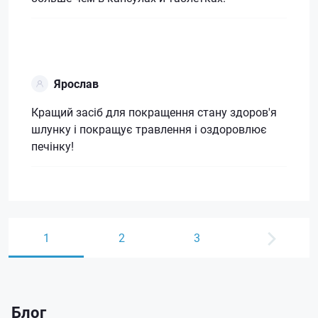
Ярослав
Кращий засіб для покращення стану здоров'я
шлунку і покращує травлення і оздоровлює
печінку!
1
2
3
Блог