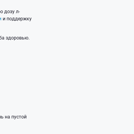
 дозу л-
м
и поддержку
ба здоровью.
ь на пустой