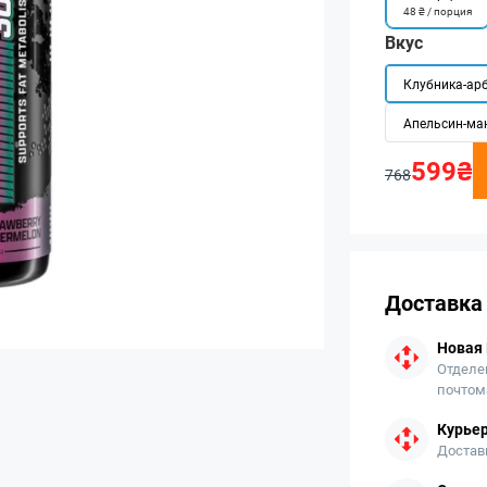
48 ₴ / порция
Вкус
Клубника-ар
Апельсин-ма
599₴
768
Доставка
Новая
Отделе
почтом
Курьер
Достав