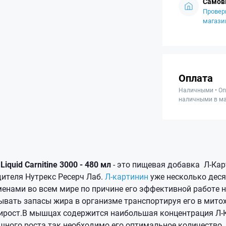
Самов
Провер
магази
Оплата
Наличными • Оп
наличными в ма
quid Carnitine 3000 - 480 мл
- это пищевая добавка Л-Кар
дителя Нутрекс Ресерч Лаб.
Л-картинин
уже несколько дес
енами во всем мире по причине его эффективной работе н
ывать запасы жира в организме транспортируя его в мито
рост.В мышцах содержится наибольшая концентрация Л-
шного роста так необходимо его оптимальное количество.