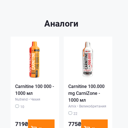
Аналоги
Carnitine 100 000 -
Carnitine 100.000
1000 мл
mg CarniZone -
Nutrend
•
Чехия
1000 мл
Amix
•
Великобритания
10
22
719₴
775₴