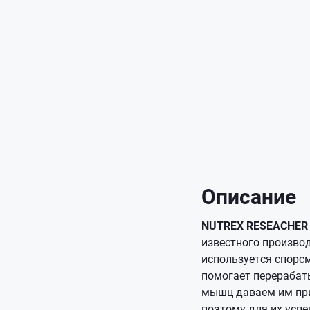
Описание
NUTREX RESEACHER Li
известного произво
используется спорсм
помогает перерабат
мышц даваем им при
поэтому для их успе