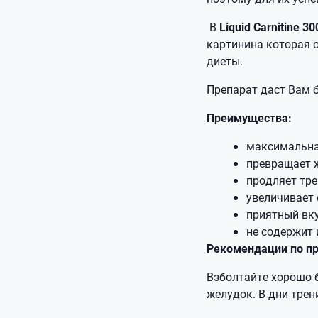
В
Liquid Carnitine 3
картинина которая 
диеты.
Препарат даст Вам 
Преимущества:
максимальна
превращает 
продляет тре
увеличивает 
приятный вку
не содержит 
Рекомендации по п
Взболтайте хорошо б
желудок. В дни трен