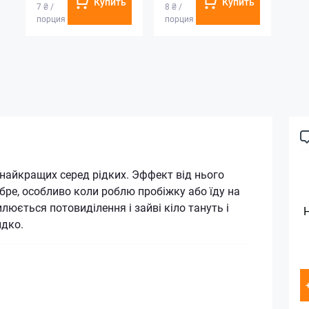
Купить
Купить
7 ₴ /
8 ₴ /
порция
порция
 найкращих серед рідких. Эффект від нього
бре, особливо коли роблю пробіжку або їду на
люється потовиділення і зайві кіло тануть і
идко.