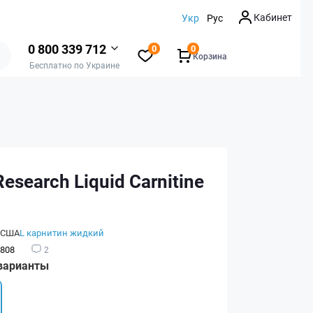
Кабинет
Укр
Рус
0 800 339 712
0
0
Корзина
Бесплатно по Украине
Research Liquid Carnitine
США
L карнитин жидкий
808
2
варианты