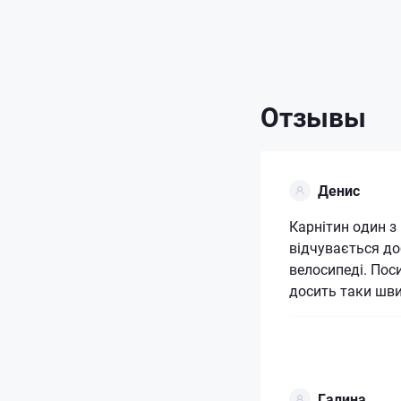
Отзывы
Денис
Карнітин один з
відчувається до
велосипеді. Поси
досить таки шв
Галина