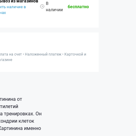
ывоз из магазинов
В
бесплатно
ить наличие в
наличии
нах
лата на счет • Наложенный платеж • Карточкой и
газине
тинина от
ятилетий
а тренировках. Он
хондрии клеток
Картинина именно