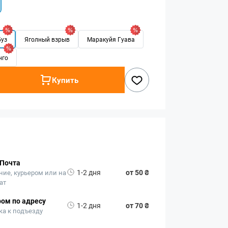
буз
Яголный взрыв
Маракуйя Гуава
нго
Купить
 Почта
1-2 дня
от 50 ₴
ние, курьером или на
ат
ом по адресу
1-2 дня
от 70 ₴
ка к подъезду