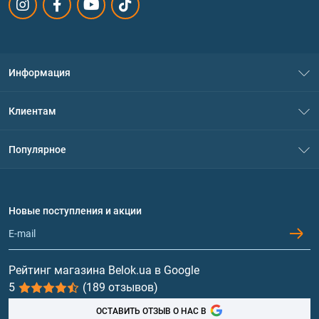
Информация
О нас
Клиентам
Контакты
Система скидок
Популярное
Политика конфиденциальности
Доставка и оплата
Аминокислоты
Договор присоединения
Вопросы и ответы
Протеин
Новые поступления и акции
Обмен и возврат
Контакты и адреса магазинов
Гейнеры
Витамины и минералы
Рейтинг магазина Belok.ua в Google
5
(189 отзывов)
Рыбий жир, жирные кислоты
ОСТАВИТЬ ОТЗЫВ О НАС В