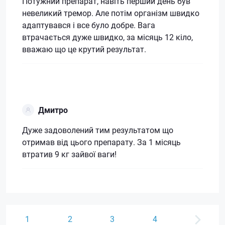
Потужний препарат, навіть перший день був
невеликий тремор. Але потім організм швидко
адаптувався і все було добре. Вага
втрачається дуже швидко, за місяць 12 кіло,
вважаю що це крутий результат.
Дмитро
Дуже задоволений тим результатом що
отримав від цього препарату. За 1 місяць
втратив 9 кг зайвої ваги!
1
2
3
4