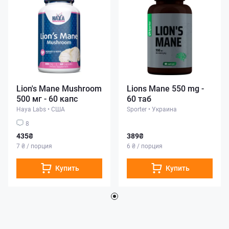
Lion's Mane Mushroom
Lions Mane 550 mg -
500 мг - 60 капс
60 таб
Haya Labs
•
США
Sporter
•
Украина
8
435₴
389₴
7 ₴ / порция
6 ₴ / порция
Купить
Купить