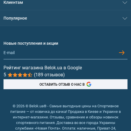
Клиентам
Контакты
Система скидок
Популярное
Политика конфиденциальности
Доставка и оплата
Аминокислоты
Договор присоединения
Вопросы и ответы
Протеин
Новые поступления и акции
Обмен и возврат
Контакты и адреса магазинов
Гейнеры
Витамины и минералы
Рейтинг магазина Belok.ua в Google
5
(189 отзывов)
Рыбий жир, жирные кислоты
ОСТАВИТЬ ОТЗЫВ О НАС В
© 2026 © Belok.ua® - Самые выгодные цены на Спортивное
питание — от новичка до качка! Продажа в Киеве и Украине в
интернет-магазине. Отзывы, сравнение и обзоры новинок
спортивного питания. Доставка во все города Украины
службами «Новая Почта». Оплата: наличные, Приват-24,