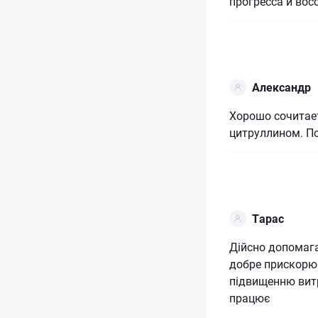
прогресса и во
Александр
Хорошо сочитает
цитруллином. П
Тарас
Дійсно допомага
добре прискорює
підвищенню витр
працює