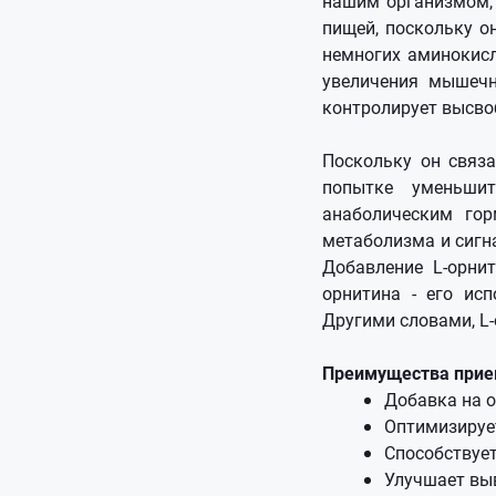
нашим организмом, 
пищей, поскольку он
немногих аминокисл
увеличения мышечн
контролирует высво
Поскольку он связ
попытке уменьши
анаболическим гор
метаболизма и сигн
Добавление L-орни
орнитина - его ис
Другими словами, L-
Преимущества при
Добавка на о
Оптимизирует
Способствуе
Улучшает вы