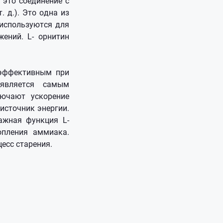
 это соединение с
. д.). Это одна из
 используются для
ений. L- орнитин
 эффективным при
 является самым
лючают ускорение
источник энергии.
ажная функция L-
опления аммиака.
есс старения.