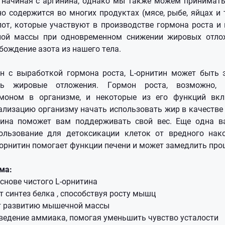
начиная с аргинина, однако мы также можем принимать
о содержится во многих продуктах (мясе, рыбе, яйцах и т
от, которые участвуют в производстве гормона роста и
ой массы при одновременном снижении жировых отлож
бождение азота из нашего тела.
ан с выработкой гормона роста, L-орнитин может быть
ть жировые отложения. Гормон роста, возможно,
моном в организме, и некоторые из его функций вк
ализацию организму начать использовать жир в качестве 
тина поможет вам поддерживать свой вес. Еще одна в
пользование для детоксикации клеток от вредного нак
орнитин помогает функции печени и может замедлить проц
ема:
снове чистого L-орнитина
 синтез белка , способствуя росту мышц
т развитию мышечной массы
ведение аммиака, помогая уменьшить чувство усталости