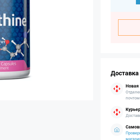
Доставка
Новая
Отделе
почтом
Курьер
Достав
Самов
Провер
магази