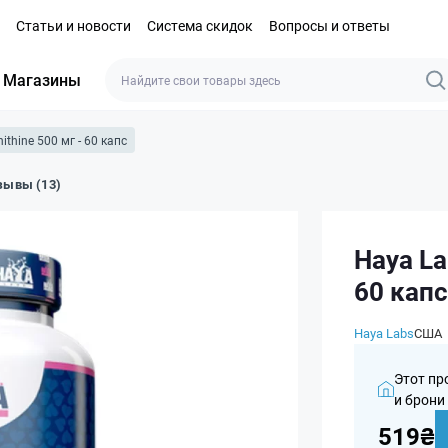
Статьи и новости
Система скидок
Вопросы и ответы
Магазины
nithine 500 мг - 60 капс
зывы (13)
Haya La
60 капс
Haya Labs
США
Этот пр
и брони
519₴