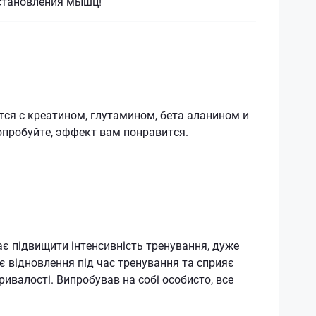
сстановления мышц!
ся с креатином, глутамином, бета аланином и
опробуйте, эффект вам понравится.
є підвищити інтенсивність тренування, дуже
 відновлення під час тренування та сприяє
ивалості. Випробував на собі особисто, все