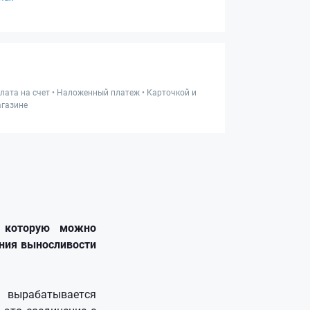
лата на счет • Наложенный платеж • Карточкой и
газине
, которую можно
ния выносливости
м вырабатывается