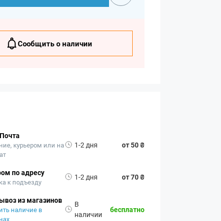
Сообщить о наличии
 Почта
1-2 дня
от 50 ₴
ние, курьером или на
ат
ом по адресу
1-2 дня
от 70 ₴
ка к подъезду
ывоз из магазинов
В
бесплатно
ить наличие в
наличии
нах