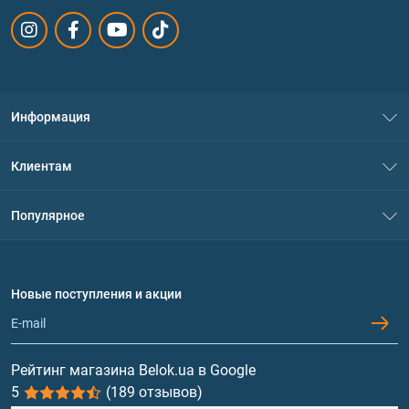
Информация
О нас
Клиентам
Контакты
Система скидок
Популярное
Политика конфиденциальности
Доставка и оплата
Аминокислоты
Договор присоединения
Вопросы и ответы
Протеин
Новые поступления и акции
Обмен и возврат
Контакты и адреса магазинов
Гейнеры
Витамины и минералы
Рейтинг магазина Belok.ua в Google
5
(189 отзывов)
Рыбий жир, жирные кислоты