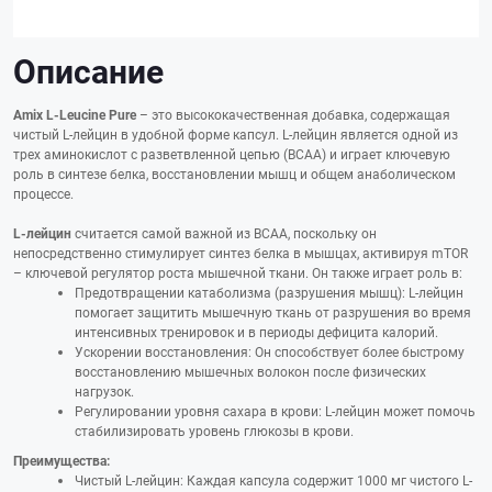
Описание
Amix L-Leucine Pure
– это высококачественная добавка, содержащая
чистый L-лейцин в удобной форме капсул. L-лейцин является одной из
трех аминокислот с разветвленной цепью (BCAA) и играет ключевую
роль в синтезе белка, восстановлении мышц и общем анаболическом
процессе.
L-лейцин
считается самой важной из BCAA, поскольку он
непосредственно стимулирует синтез белка в мышцах, активируя mTOR
– ключевой регулятор роста мышечной ткани. Он также играет роль в:
Предотвращении катаболизма (разрушения мышц): L-лейцин
помогает защитить мышечную ткань от разрушения во время
интенсивных тренировок и в периоды дефицита калорий.
Ускорении восстановления: Он способствует более быстрому
восстановлению мышечных волокон после физических
нагрузок.
Регулировании уровня сахара в крови: L-лейцин может помочь
стабилизировать уровень глюкозы в крови.
Преимущества:
Чистый L-лейцин: Каждая капсула содержит 1000 мг чистого L-