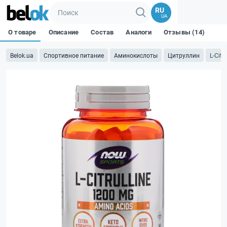
RU
UA
О товаре
Описание
Состав
Аналоги
Отзывы (14)
Belok.ua
Спортивное питание
Аминокислоты
Цитруллин
L-Citr