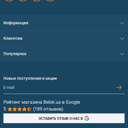
Информация
О нас
Клиентам
Контакты
Система скидок
Популярное
Политика конфиденциальности
Доставка и оплата
Аминокислоты
Договор присоединения
Вопросы и ответы
Протеин
Новые поступления и акции
Обмен и возврат
Контакты и адреса магазинов
Гейнеры
Витамины и минералы
Рейтинг магазина Belok.ua в Google
5
(189 отзывов)
Рыбий жир, жирные кислоты
ОСТАВИТЬ ОТЗЫВ О НАС В