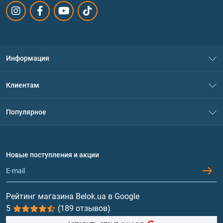
Информация
О нас
Клиентам
Контакты
Система скидок
Популярное
Политика конфиденциальности
Доставка и оплата
Аминокислоты
Договор присоединения
Вопросы и ответы
Протеин
Новые поступления и акции
Обмен и возврат
Контакты и адреса магазинов
Гейнеры
Витамины и минералы
Рейтинг магазина Belok.ua в Google
5
(189 отзывов)
Рыбий жир, жирные кислоты