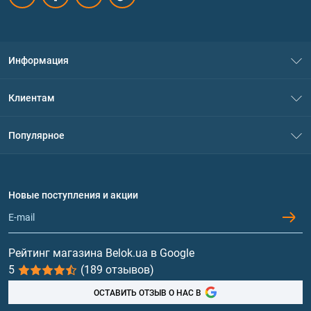
Информация
О нас
Клиентам
Контакты
Система скидок
Популярное
Политика конфиденциальности
Доставка и оплата
Аминокислоты
Договор присоединения
Вопросы и ответы
Протеин
Новые поступления и акции
Обмен и возврат
Контакты и адреса магазинов
Гейнеры
Витамины и минералы
Рейтинг магазина Belok.ua в Google
5
(189 отзывов)
Рыбий жир, жирные кислоты
ОСТАВИТЬ ОТЗЫВ О НАС В