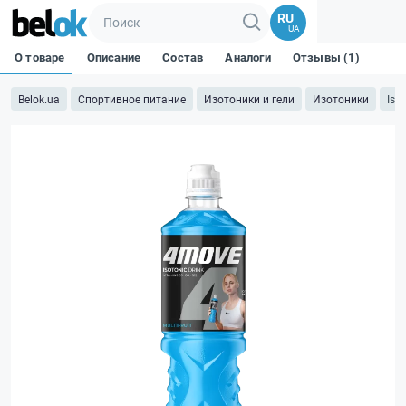
RU
UA
О товаре
Описание
Состав
Аналоги
Отзывы (1)
Belok.ua
Спортивное питание
Изотоники и гели
Изотоники
Iso