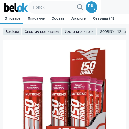
RU
UA
О товаре
Описание
Состав
Аналоги
Отзывы (4)
Belok.ua
Спортивное питание
Изотоники и гели
ISODRINX - 12 таб