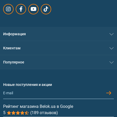
Информация
О нас
Клиентам
Контакты
Система скидок
Популярное
Политика конфиденциальности
Доставка и оплата
Аминокислоты
Договор присоединения
Вопросы и ответы
Протеин
Новые поступления и акции
Обмен и возврат
Контакты и адреса магазинов
Гейнеры
Витамины и минералы
Рейтинг магазина Belok.ua в Google
5
(189 отзывов)
Рыбий жир, жирные кислоты