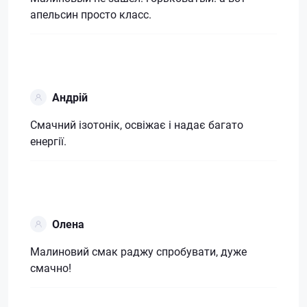
апельсин просто класс.
Андрій
Смачний ізотонік, освіжає і надає багато
енергії.
Олена
Малиновий смак раджу спробувати, дуже
смачно!