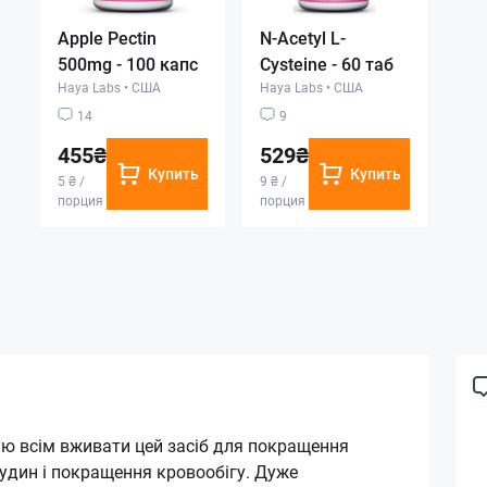
Apple Pectin
N-Acetyl L-
500mg - 100 капс
Cysteine - 60 таб
Haya Labs
•
США
Haya Labs
•
США
14
9
455₴
529₴
Купить
Купить
5 ₴ /
9 ₴ /
порция
порция
ю всім вживати цей засіб для покращення
судин і покращення кровообігу. Дуже