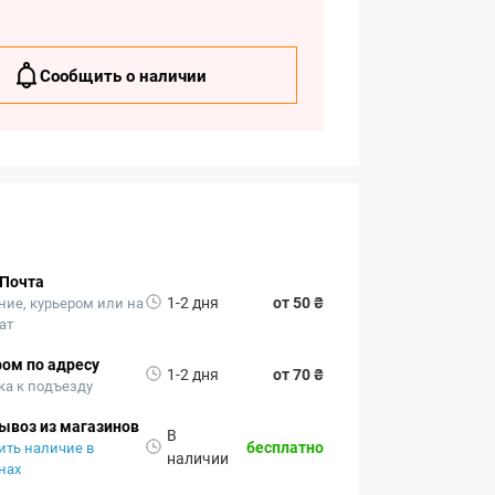
Сообщить о наличии
 Почта
1-2 дня
от 50 ₴
ние, курьером или на
ат
ом по адресу
1-2 дня
от 70 ₴
ка к подъезду
ывоз из магазинов
В
бесплатно
ить наличие в
наличии
нах