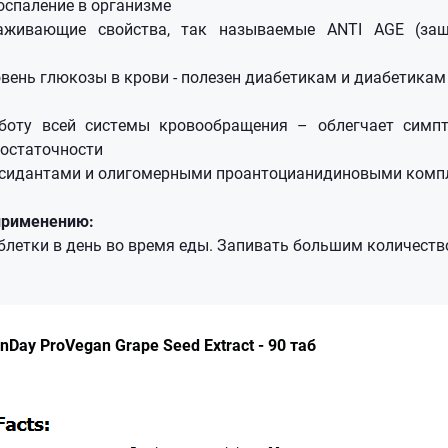
оспаление в организме
аживающие свойства, так называемые ANTI AGE (защ
вень глюкозы в крови - полезен диабетикам и диабетикам
боту всей системы кровообращения – облегчает симп
достаточности
ксидантами и олигомерными проантоцианидиновыми комп
применению:
аблетки в день во время еды. Запивать большим количеств
nDay ProVegan Grape Seed Extract - 90 таб