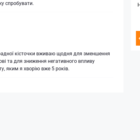
у спробувати.
радної кісточки вживаю щодня для зменшення
рові та для зниження негативного впливу
у, яким я хворію вже 5 років.