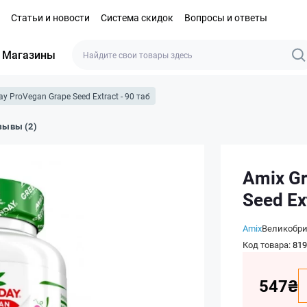
Статьи и новости
Система скидок
Вопросы и ответы
Магазины
y ProVegan Grape Seed Extract - 90 таб
зывы (2)
Amix G
Seed Ex
Amix
Великобр
Код товара:
819
547₴