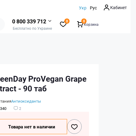
Кабинет
Укр
Рус
0 800 339 712
0
0
Корзина
Бесплатно по Украине
reenDay ProVegan Grape
tract - 90 таб
итания
Антиоксиданты
340
2
Товара нет в наличии