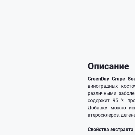
Описание
GreenDay Grape Se
виноградных косто
различными заболе
содержит 95 % про
Добавку можно исп
атеросклероз, деге
Свойства экстракта