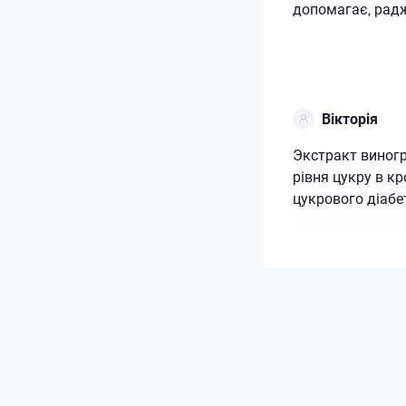
допомагає, радж
Вікторія
Экстракт виног
рівня цукру в к
цукрового діабет