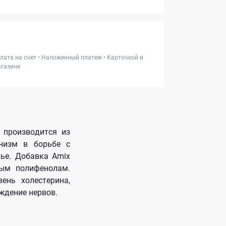
лата на счет • Наложенный платеж • Карточкой и
газине
 производится из
анизм в борьбе с
ье. Добавка Amix
ным полифенолам.
ень холестерина,
еждение нервов.