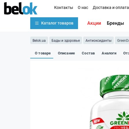
Контакты
О нас
Доставка и оплата
Акции
Бренды
Каталог товаров
Belok.ua
Бады и здоровье
Антиоксиданты
GreenDa
О товаре
Описание
Состав
Аналоги
От