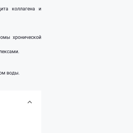
ита коллагена и
томы хронической
лексами.
ом воды.