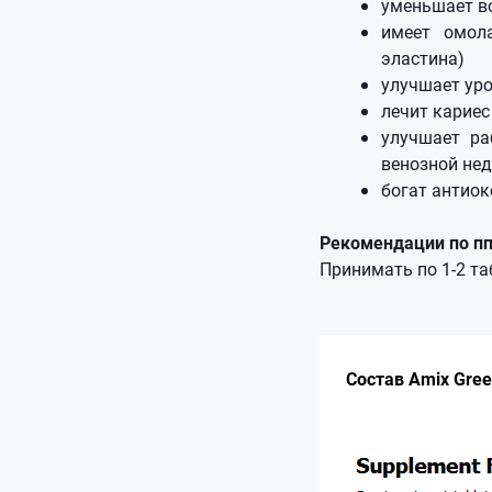
уменьшает в
имеет омол
эластина)
улучшает уро
лечит кариес
улучшает ра
венозной не
богат антио
Рекомендации по п
Принимать по 1-2 т
Состав Amix Gree