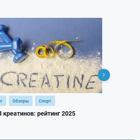
ог
Обзоры
Спорт
Блог
Обз
 креатинов: рейтинг 2025
ТОП гейнер