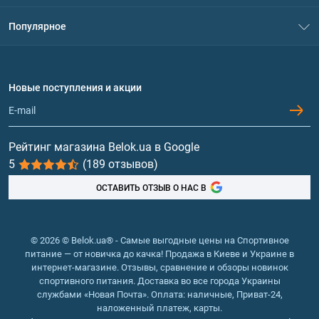
Контакты
Система скидок
Популярное
Политика конфиденциальности
Доставка и оплата
Аминокислоты
Договор присоединения
Вопросы и ответы
Протеин
Новые поступления и акции
Обмен и возврат
Контакты и адреса магазинов
Гейнеры
Витамины и минералы
Рейтинг магазина Belok.ua в Google
5
(189 отзывов)
Рыбий жир, жирные кислоты
ОСТАВИТЬ ОТЗЫВ О НАС В
© 2026 © Belok.ua® - Самые выгодные цены на Спортивное
питание — от новичка до качка! Продажа в Киеве и Украине в
интернет-магазине. Отзывы, сравнение и обзоры новинок
спортивного питания. Доставка во все города Украины
службами «Новая Почта». Оплата: наличные, Приват-24,
наложенный платеж, карты.