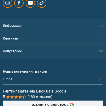
Информация
О нас
Клиентам
Контакты
Система скидок
Популярное
Политика конфиденциальности
Доставка и оплата
Аминокислоты
Договор присоединения
Вопросы и ответы
Протеин
Новые поступления и акции
Обмен и возврат
Контакты и адреса магазинов
Гейнеры
Витамины и минералы
Рейтинг магазина Belok.ua в Google
5
(189 отзывов)
Рыбий жир, жирные кислоты
ОСТАВИТЬ ОТЗЫВ О НАС В