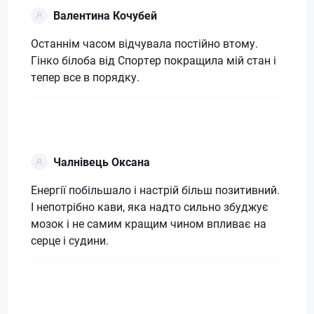
Валентина Кочубей
Останнім часом відчувала постійно втому.
Гінко білоба від Спортер покращила мій стан і
тепер все в порядку.
Чалнівець Оксана
Енергії побільшало і настрій більш позитивний.
І непотрібно кави, яка надто сильно збуджує
мозок і не самим кращим чином впливає на
серце і судини.