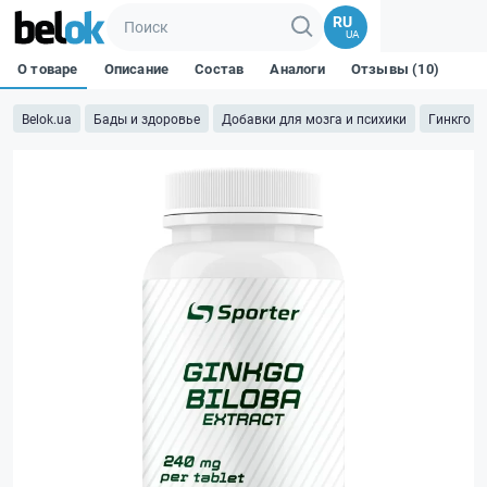
RU
UA
О товаре
Описание
Состав
Аналоги
Отзывы (10)
Belok.ua
Бады и здоровье
Добавки для мозга и психики
Гинкго Б