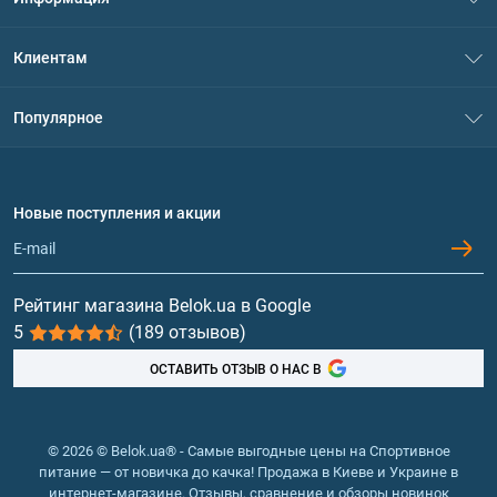
О нас
Клиентам
Контакты
Система скидок
Популярное
Политика конфиденциальности
Доставка и оплата
Аминокислоты
Договор присоединения
Вопросы и ответы
Протеин
Новые поступления и акции
Обмен и возврат
Контакты и адреса магазинов
Гейнеры
Витамины и минералы
Рейтинг магазина Belok.ua в Google
5
(189 отзывов)
Рыбий жир, жирные кислоты
ОСТАВИТЬ ОТЗЫВ О НАС В
© 2026 © Belok.ua® - Самые выгодные цены на Спортивное
питание — от новичка до качка! Продажа в Киеве и Украине в
интернет-магазине. Отзывы, сравнение и обзоры новинок