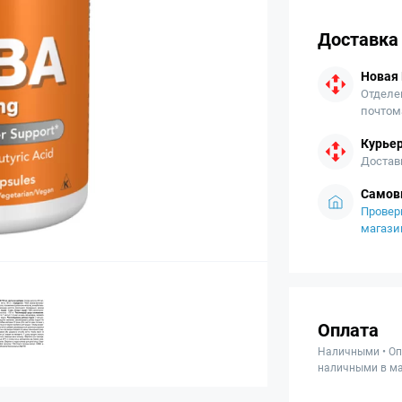
Доставка
Новая
Отделе
почтом
Курьер
Достав
Самов
Провер
магази
Оплата
Наличными • Оп
наличными в ма