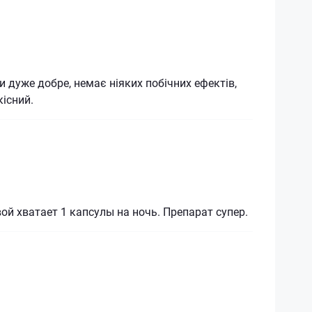
 дуже добре, немає ніяких побічних ефектів,
кісний.
вой хватает 1 капсулы на ночь. Препарат супер.