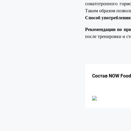
соматотропного гормо
Таким образом позвол
Способ употребления
Рекомендации по при
после тренировки и ст
Подробнее:
https://bel
foods-
gaba-
500-
Состав NOW Foods
mg-
100-
vegan-
kap/