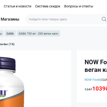
Статьи и новости
Система скидок
Вопросы и ответы
Магазины
мы
GABA
GABA 750 мг - 200 веган капс
зывы (16)
NOW Fo
веган к
NOW Foods
СШ
1039
1247