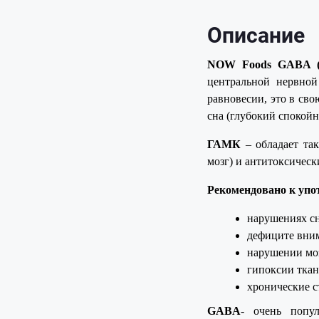
Описание
NOW Foods GABA 
центральной нервной
равновесии, это в св
сна (глубокий спокойн
ГАМК
– обладает та
мозг) и антитоксическ
Рекомендовано к упо
нарушениях сн
дефиците вни
нарушении мо
гипоксии ткан
хронические с
GABA
- очень попу