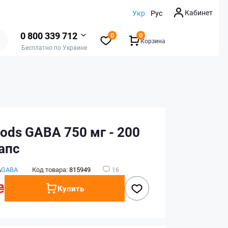
Кабинет
Укр
Рус
0 800 339 712
0
0
Корзина
Бесплатно по Украине
ods GABA 750 мг - 200
апс
А
GABA
Код товара:
815949
16
₴
Купить