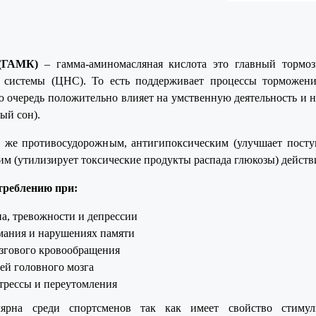
(ГАМК)
– гамма-аминомасляная кислота это главный тормоз
 системы (ЦНС). То есть поддерживает процессы торможен
ою очередь положительно влияет на умственную деятельность и
ый сон).
к же противосудорожным, антигипоксическим (улучшает посту
им (утилизирует токсические продукты распада глюкозы) действ
треблению при:
а, тревожности и депрессии
мания и нарушениях памяти
згового кровообращения
ей головного мозга
трессы и переутомления
лярна среди спортсменов так как имеет свойство стимул