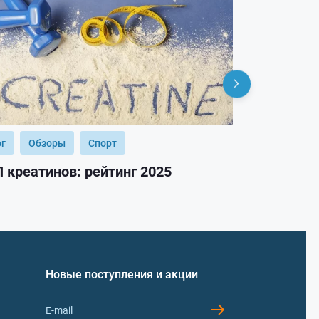
ог
Обзоры
Спорт
Блог
Обз
 креатинов: рейтинг 2025
ТОП гейнер
Новые поступления и акции