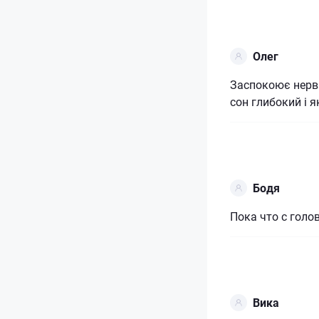
Олег
Заспокоює нерви
сон глибокий і я
Бодя
Пока что с голо
Вика