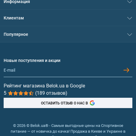
Информация
О нас
Клиентам
Контакты
Система скидок
Популярное
Политика конфиденциальности
Доставка и оплата
Аминокислоты
Договор присоединения
Вопросы и ответы
Протеин
Новые поступления и акции
Обмен и возврат
Контакты и адреса магазинов
Гейнеры
Витамины и минералы
Рейтинг магазина Belok.ua в Google
5
(189 отзывов)
Рыбий жир, жирные кислоты
ОСТАВИТЬ ОТЗЫВ О НАС В
© 2026 © Belok.ua® - Самые выгодные цены на Спортивное
питание — от новичка до качка! Продажа в Киеве и Украине в