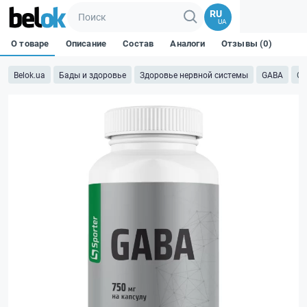
RU
UA
О товаре
Описание
Состав
Аналоги
Отзывы (0)
Belok.ua
Бады и здоровье
Здоровье нервной системы
GABA
Ga