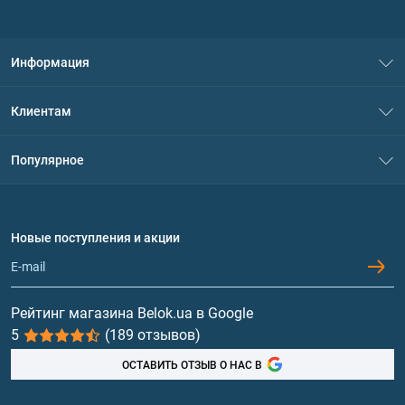
Информация
О нас
Клиентам
Контакты
Система скидок
Популярное
Политика конфиденциальности
Доставка и оплата
Аминокислоты
Договор присоединения
Вопросы и ответы
Протеин
Новые поступления и акции
Обмен и возврат
Контакты и адреса магазинов
Гейнеры
Витамины и минералы
Рейтинг магазина Belok.ua в Google
5
(189 отзывов)
Рыбий жир, жирные кислоты
ОСТАВИТЬ ОТЗЫВ О НАС В