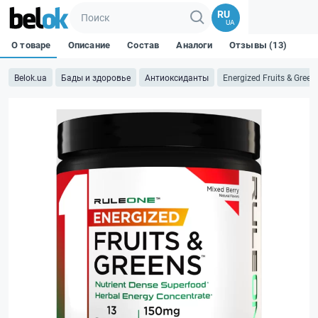
RU
UA
О товаре
Описание
Состав
Аналоги
Отзывы (13)
Belok.ua
Бады и здоровье
Антиоксиданты
Energized Fruits & Greens