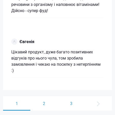
речовини з організму і наповнює вітамінами!
Дійсно - супер фуд!
Євгенія
Цікавий продукт, дуже багато позитивних
відгуків про нього чула, том зробила
замовлення і чекаю на посилку з нетерпінням
:)
1
2
3