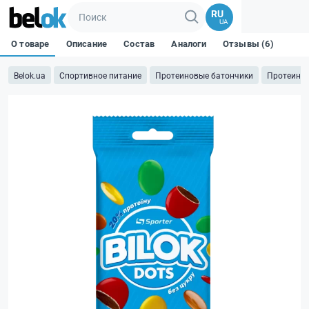
RU
UA
О товаре
Описание
Состав
Аналоги
Отзывы (6)
Belok.ua
Спортивное питание
Протеиновые батончики
Протеино