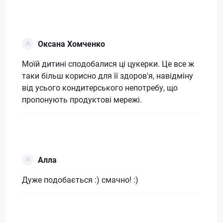
Оксана Хомченко
Моїй дитині сподобалися ці цукерки. Це все ж
таки більш корисно для її здоров'я, навідміну
від усього кондитерського непотребу, що
пропонують продуктові мережі.
Алла
Дуже подобається :) смачно! :)