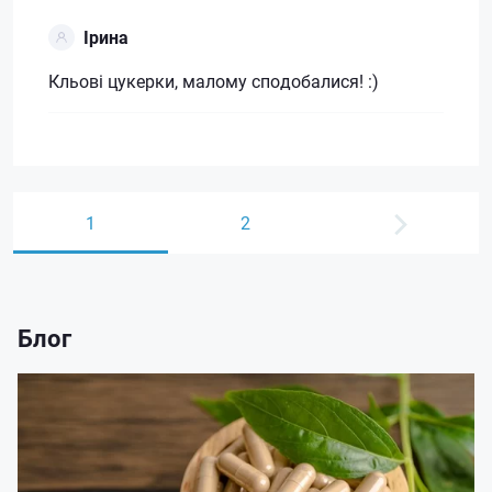
Ірина
Кльові цукерки, малому сподобалися! :)
1
2
Блог