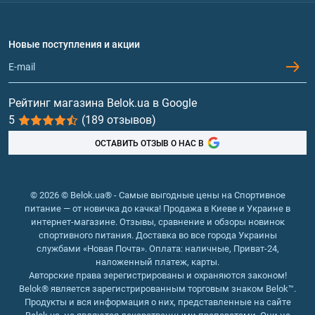
Доставка и оплата
Аминокислоты
Договор присоединения
Вопросы и ответы
Протеин
Новые поступления и акции
Обмен и возврат
Контакты и адреса магазинов
Гейнеры
Витамины и минералы
Рейтинг магазина Belok.ua в Google
5
(189 отзывов)
Рыбий жир, жирные кислоты
ОСТАВИТЬ ОТЗЫВ О НАС В
© 2026 © Belok.ua® - Самые выгодные цены на Спортивное
питание — от новичка до качка! Продажа в Киеве и Украине в
интернет-магазине. Отзывы, сравнение и обзоры новинок
спортивного питания. Доставка во все города Украины
службами «Новая Почта». Оплата: наличные, Приват-24,
наложенный платеж, карты.
Авторские права зерегистрированы и охраняются законом!
Belok® является зарегистрированным торговым знаком Belok™.
Продукты и вся информация о них, представленные на сайте