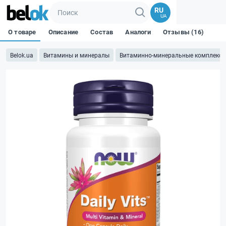
RU
UA
О товаре
Описание
Состав
Аналоги
Отзывы (16)
Belok.ua
Витамины и минералы
Витаминно-минеральные комплекс