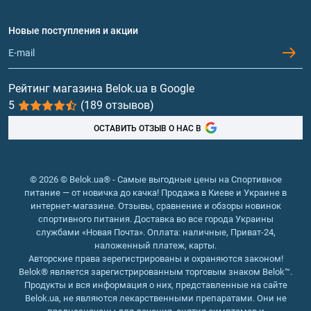
Договор присоединения
Вопросы и ответы
Протеин
Новые поступления и акции
Обмен и возврат
Контакты и адреса магазинов
Гейнеры
Витамины и минералы
Рейтинг магазина Belok.ua в Google
5
(189 отзывов)
Рыбий жир, жирные кислоты
ОСТАВИТЬ ОТЗЫВ О НАС В
© 2026 © Belok.ua® - Самые выгодные цены на Спортивное
питание — от новичка до качка! Продажа в Киеве и Украине в
интернет-магазине. Отзывы, сравнение и обзоры новинок
спортивного питания. Доставка во все города Украины
службами «Новая Почта». Оплата: наличные, Приват-24,
наложенный платеж, карты.
Авторские права зерегистрированы и охраняются законом!
Belok® является зарегистрированным торговым знаком Belok™.
Продукты и вся информация о них, представленные на сайте
Belok.ua, не являются лекарственными препаратами. Они не