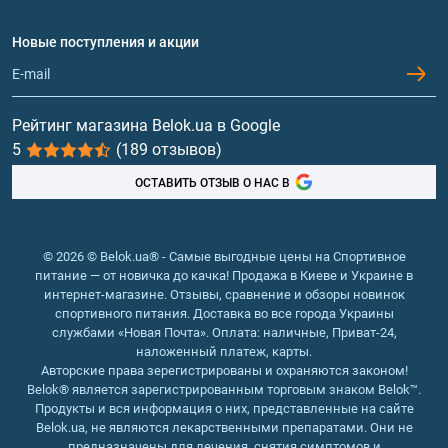
Договор присоединения
Вопросы и ответы
Протеин
Новые поступления и акции
Обмен и возврат
Контакты и адреса магазинов
Гейнеры
Витамины и минералы
Рейтинг магазина Belok.ua в Google
5
(189 отзывов)
Рыбий жир, жирные кислоты
ОСТАВИТЬ ОТЗЫВ О НАС В
© 2026 © Belok.ua® - Самые выгодные цены на Спортивное
питание — от новичка до качка! Продажа в Киеве и Украине в
интернет-магазине. Отзывы, сравнение и обзоры новинок
спортивного питания. Доставка во все города Украины
службами «Новая Почта». Оплата: наличные, Приват-24,
наложенный платеж, карты.
Авторские права зерегистрированы и охраняются законом!
Belok® является зарегистрированным торговым знаком Belok™.
Продукты и вся информация о них, представленные на сайте
Belok.ua, не являются лекарственными препаратами. Они не
предназначены для лечения, снятия симптомов и