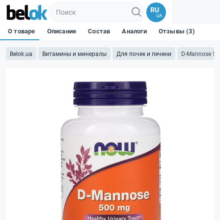
RU
UA
О товаре
Описание
Состав
Аналоги
Отзывы (3)
Belok.ua
Витамины и минералы
Для почек и печени
D-Mannose 500