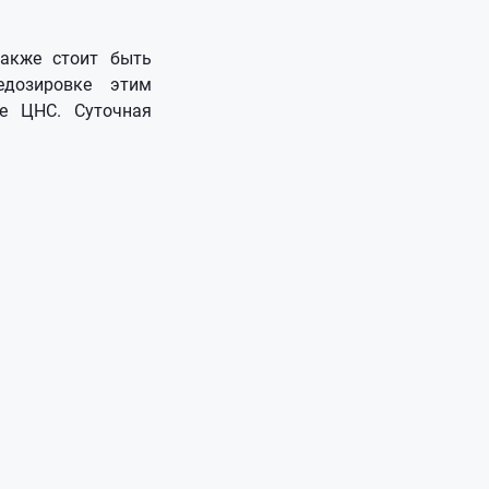
также стоит быть
едозировке этим
ие ЦНС. Суточная