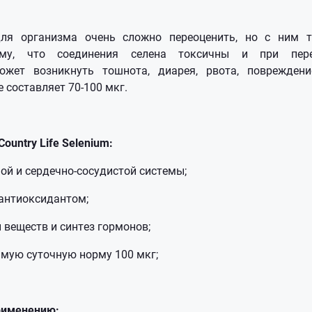
ля организма очень сложно переоценить, но с ним 
ому, что соединения селена токсичны и при пер
жет возникнуть тошнота, диарея, рвота, поврежден
е составляет 70-100 мкг.
Country Life Selenium
:
ой и сердечно-сосудистой системы;
 антиоксидантом;
 веществ и синтез гормонов;
имую суточную норму 100 мкг;
рименению: