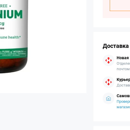
Доставка
Новая
Отделе
почтом
Курьер
Достав
Самов
Провер
магази