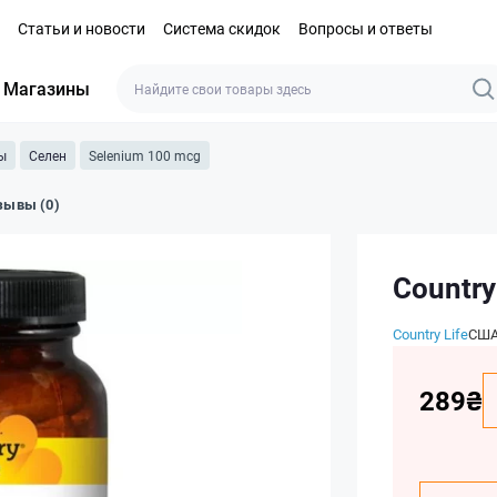
Статьи и новости
Система скидок
Вопросы и ответы
Магазины
ы
Селен
Selenium 100 mcg
зывы (0)
Country
Country Life
СШ
289₴