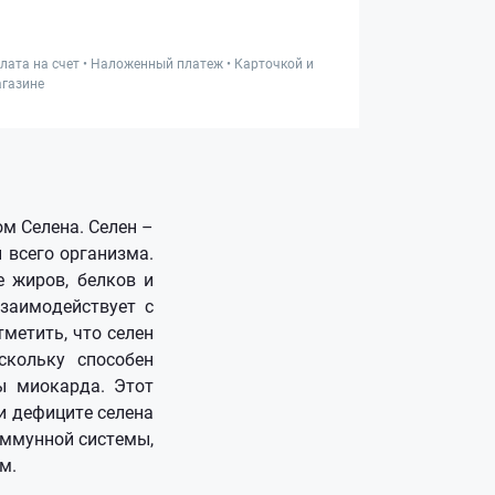
лата на счет • Наложенный платеж • Карточкой и
газине
ом Селена. Селен –
 всего организма.
е жиров, белков и
заимодействует с
метить, что селен
скольку способен
ы миокарда. Этот
и дефиците селена
иммунной системы,
ям.