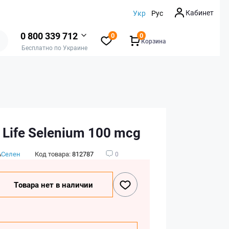
Кабинет
Укр
Рус
0 800 339 712
0
0
Корзина
Бесплатно по Украине
 Life Selenium 100 mcg
А
Селен
Код товара:
812787
0
Товара нет в наличии