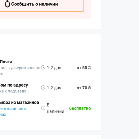
Сообщить о наличии
 Почта
1-2 дня
от 50 ₴
ние, курьером или на
ат
ом по адресу
1-2 дня
от 70 ₴
ка к подъезду
ывоз из магазинов
В
бесплатно
ить наличие в
наличии
нах