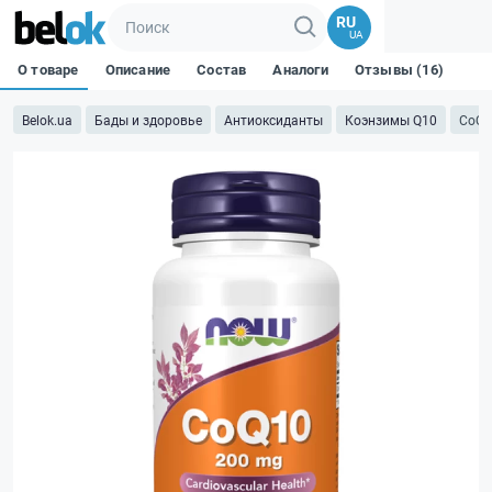
RU
UA
О товаре
Описание
Состав
Аналоги
Отзывы (16)
Belok.ua
Бады и здоровье
Антиоксиданты
Коэнзимы Q10
CoQ1