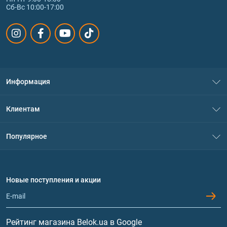
Сб-Вс 10:00-17:00
Информация
О нас
Клиентам
Контакты
Система скидок
Популярное
Политика конфиденциальности
Доставка и оплата
Аминокислоты
Договор присоединения
Вопросы и ответы
Протеин
Новые поступления и акции
Обмен и возврат
Контакты и адреса магазинов
Гейнеры
Витамины и минералы
Рейтинг магазина Belok.ua в Google