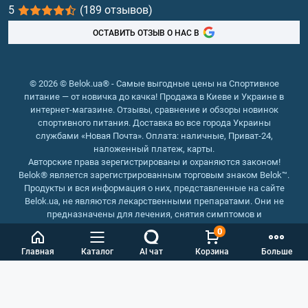
5
(189 отзывов)
Рыбий жир, жирные кислоты
ОСТАВИТЬ ОТЗЫВ О НАС В
© 2026 © Belok.ua® - Самые выгодные цены на Спортивное
питание — от новичка до качка! Продажа в Киеве и Украине в
интернет-магазине. Отзывы, сравнение и обзоры новинок
спортивного питания. Доставка во все города Украины
службами «Новая Почта». Оплата: наличные, Приват-24,
наложенный платеж, карты.
Авторские права зерегистрированы и охраняются законом!
Belok® является зарегистрированным торговым знаком Belok™.
Продукты и вся информация о них, представленные на сайте
Belok.ua, не являются лекарственными препаратами. Они не
предназначены для лечения, снятия симптомов и
предотвращения болезней.
0
Интернет магазин Belok.ua
››
Интернет магазин спортивного
Главная
Каталог
AI чат
Корзина
Больше
питания