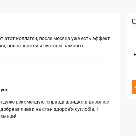
т этот коллаген, после месяца уже есть эффект
жи, волос, костей и суставы намного
Хуст
ен дуже рекомендую, справді швидко відновлює
 добре впливає на стан здоров'я суглобів. І
иємний!