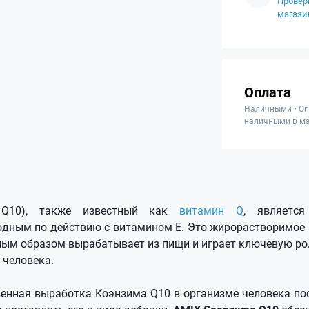
Провер
магази
Оплата
Наличными • Оп
наличными в ма
Q10), также известный как
витамин Q
, являетс
одным по действию с витамином Е. Это жирорастворимое 
ным образом вырабатывает из пищи и играет ключевую ро
 человека.
венная выработка Коэнзима Q10 в организме человека пос