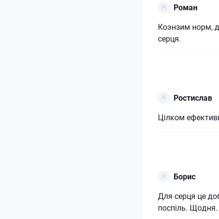
Роман
Коэнзим норм, д
серця.
Ростислав
Цілком ефектив
Борис
Для серця це до
поспіль. Щодня.