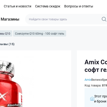
Статьи и новости
Система скидок
Вопросы и ответы
Магазины
имы Q10
Coenzyme Q10 60mg - 100 софт гель
зывы (15)
Amix C
софт г
Amix
Великобр
Код товара:
819
Этот пр
и брони