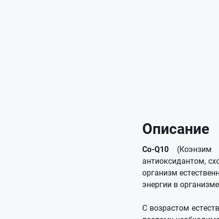
Описание
Co-Q10
(Коэнзим 
антиоксидантом, сх
организм естествен
энергии в организме
С возрастом естест