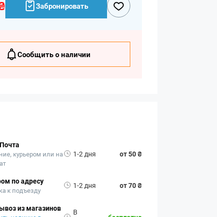
₴
Забронировать
Сообщить о наличии
 Почта
1-2 дня
от 50 ₴
ние, курьером или на
ат
ом по адресу
1-2 дня
от 70 ₴
ка к подъезду
ывоз из магазинов
В