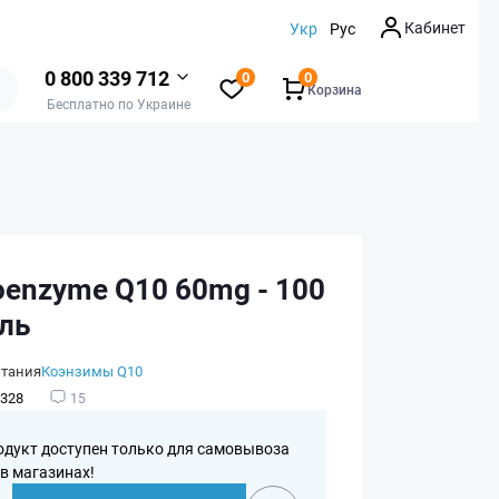
Кабинет
Укр
Рус
0 800 339 712
0
0
Корзина
Бесплатно по Украине
oenzyme Q10 60mg - 100
ель
итания
Коэнзимы Q10
328
15
одукт доступен только для самовывоза
 в магазинах!