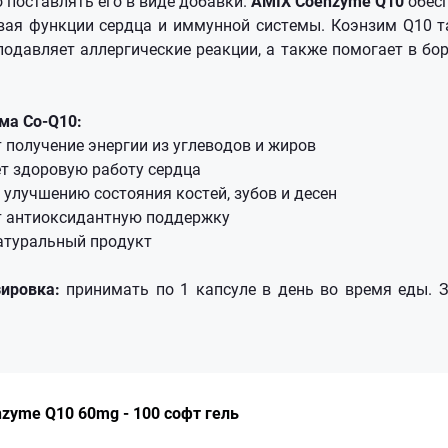
 поставлять его в виде добавки.
AMIX Coenzyme Q10
обесп
вая функции сердца и иммунной системы. Коэнзим Q10 т
 подавляет аллергические реакции, а также помогает в бо
ма Co-Q10:
 получение энергии из углеводов и жиров
т здоровую работу сердца
 улучшению состояния костей, зубов и десен
т антиоксидантную поддержку
атуральный продукт
зировка:
принимать по 1 капсуле в день во время еды.
zyme Q10 60mg - 100 софт гель