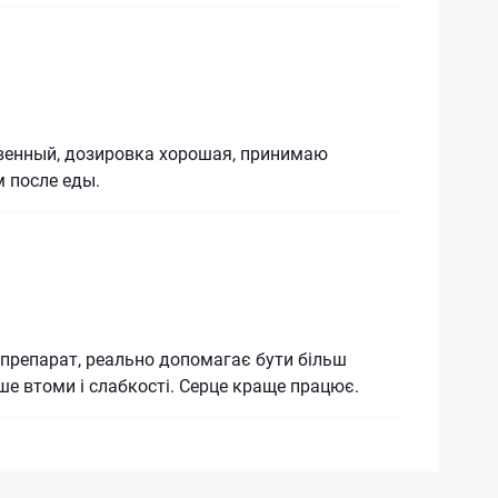
венный, дозировка хорошая, принимаю
м после еды.
препарат, реально допомагає бути більш
ше втоми і слабкості. Серце краще працює.