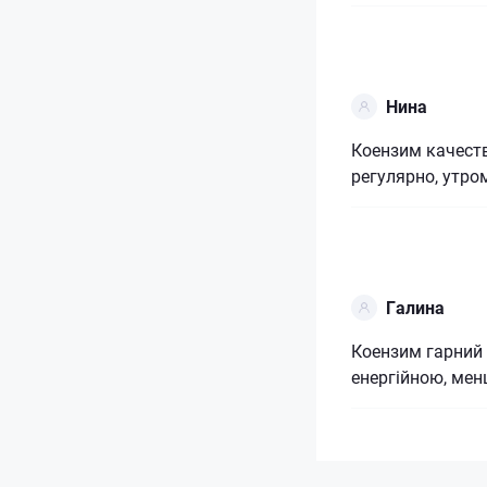
Нина
Коензим качест
регулярно, утро
Галина
Коензим гарний 
енергійною, мен