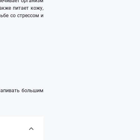
ечивает организм
акже питает кожу,
рьбе со стрессом и
 Запивать большим