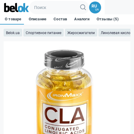
RU
UA
О товаре
Описание
Состав
Аналоги
Отзывы (5)
Belok.ua
Спортивное питание
Жиросжигатели
Линолевая кислота