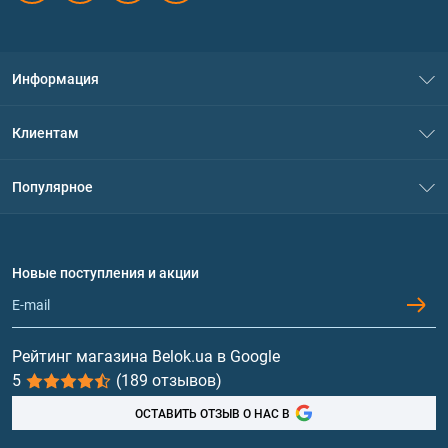
Информация
О нас
Клиентам
Контакты
Система скидок
Популярное
Политика конфиденциальности
Доставка и оплата
Аминокислоты
Договор присоединения
Вопросы и ответы
Протеин
Новые поступления и акции
Обмен и возврат
Контакты и адреса магазинов
Гейнеры
Витамины и минералы
Рейтинг магазина Belok.ua в Google
5
(189 отзывов)
Рыбий жир, жирные кислоты
ОСТАВИТЬ ОТЗЫВ О НАС В