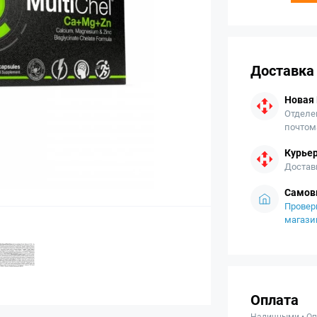
Доставка
Новая
Отделе
почтом
Курьер
Достав
Самов
Провер
магази
Оплата
Наличными • Оп