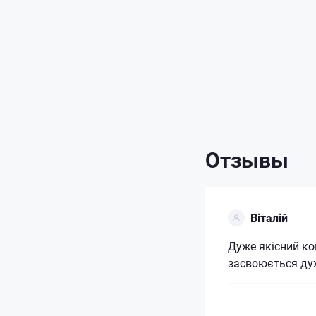
Отзывы
Віталій
Дуже якісний ко
засвоюється дуж