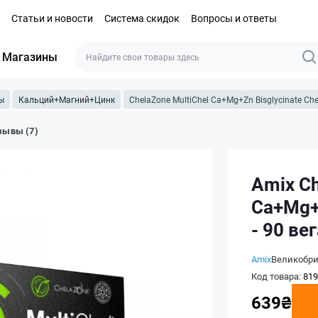
Статьи и новости
Система скидок
Вопросы и ответы
Магазины
ы
Кальций+Магний+Цинк
ChelaZone MultiChel Ca+Mg+Zn Bisglycinate Chel
зывы (7)
Amix Ch
Ca+Mg+Z
- 90 ве
Amix
Великобр
Код товара:
819
639₴