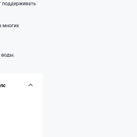
ет поддерживать
в многих
 воды.
апс