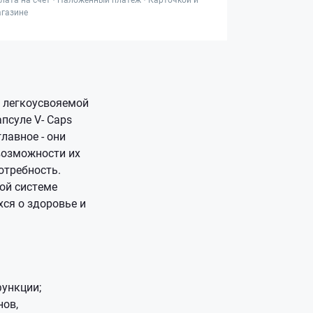
газине
 легкоусвояемой
псуле V- Caps
лавное - они
возможности их
отребность.
ой системе
ся о здоровье и
функции;
инов,