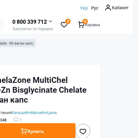
Кабинет
Укр
Рус
0 800 339 712
0
0
Корзина
Бесплатно по Украине
ate - 90 веган капс
elaZone MultiChel
n Bisglycinate Chelate
ган капс
итания
Кальций+Магний+Цинк
348
7
Купить