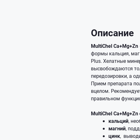
Описание
MultiChel Ca+Mg+Zn
формы кальция, магн
Plus. Хелатные мине
высвобождаются тол
передозировки, а од
Прием препарата по
вцелом. Рекомендуе
правильном функци
MultiChel Ca+Mg+Zn
кальций
, не
магний
, под
цинк
, вывод