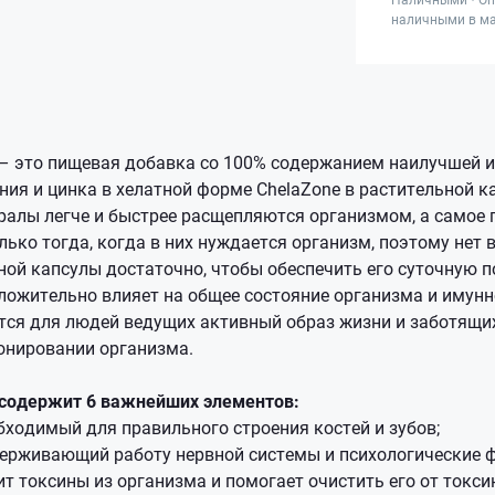
наличными в ма
– это пищевая добавка со 100% содержанием наилучшей и
ия и цинка в хелатной форме ChelaZone в растительной ка
ралы легче и быстрее расщепляются организмом, а самое г
ько тогда, когда в них нуждается организм, поэтому нет 
ной капсулы достаточно, чтобы обеспечить его суточную п
ложительно влияет на общее состояние организма и имунн
тся для людей ведущих активный образ жизни и заботящих
онировании организма.
 содержит 6 важнейших элементов:
обходимый для правильного строения костей и зубов;
держивающий работу нервной системы и психологические 
ит токсины из организма и помогает очистить его от токс