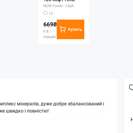
NOW Foods
•
США
12
669₴
Купить
6 ₴ /
порция
мплекс мінералів, дуже добре збалансований і
е швидко і повністю!