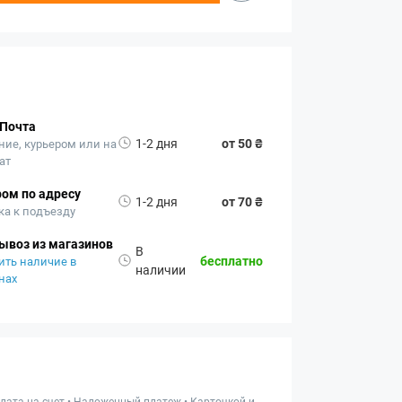
 Почта
1-2 дня
от 50 ₴
ние, курьером или на
ат
ом по адресу
1-2 дня
от 70 ₴
ка к подъезду
ывоз из магазинов
В
бесплатно
ить наличие в
наличии
нах
лата на счет • Наложенный платеж • Карточкой и