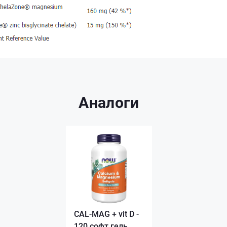
Аналоги
CAL-MAG + vit D -
120 софт гель