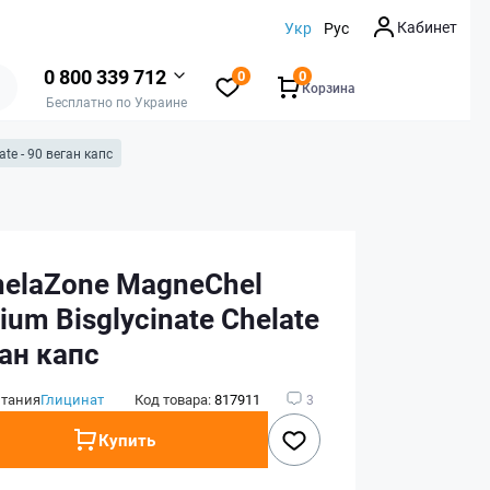
Кабинет
Укр
Рус
0 800 339 712
0
0
Корзина
Бесплатно по Украине
te - 90 веган капс
helaZone MagneChel
um Bisglycinate Chelate
ган капс
итания
Глицинат
Код товара:
817911
3
Купить