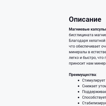
Описание
Магниевые капсулы 
бисглицината магния
Благодаря хелатной
что обеспечивает оч
минералы в естеств
легко и быстро, что
приносит нам минер
Преимущества
:
Стимулирует
Снижает уто
Поддерживае
Способствуе
Стабилизиру