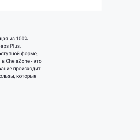
щая из 100%
aps Plus.
оступной форме,
в ChelaZone - это
вание происходит
пользы, которые