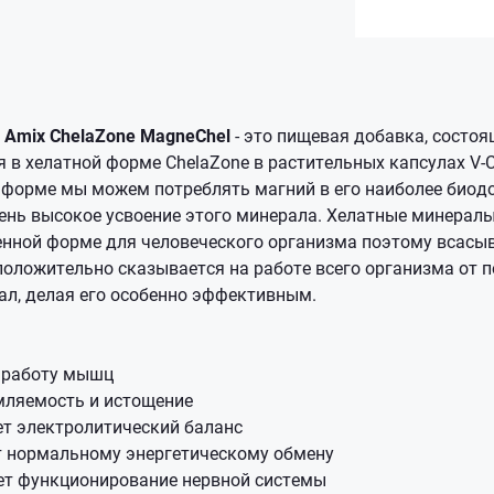
Amix ChelaZone MagneChel
- это пищевая добавка, состоя
 в хелатной форме ChelaZone в растительных капсулах V-C
 форме мы можем потреблять магний в его наиболее биод
ень высокое усвоение этого минерала. Хелатные минералы 
енной форме для человеческого организма поэтому всасы
 положительно сказывается на работе всего организма от 
ал, делая его особенно эффективным.
 работу мышц
мляемость и истощение
т электролитический баланс
т нормальному энергетическому обмену
ет функционирование нервной системы