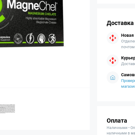
Доставка
Новая
Отделе
почтом
Курьер
Достав
Самов
Провер
магази
Оплата
Наличными • Оп
наличными в ма