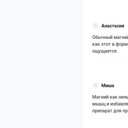
Анастасия
Обычный магний 
как этот в форм
ощущается.
Миша
Магний как нел
мышц и избавля
препарат для п