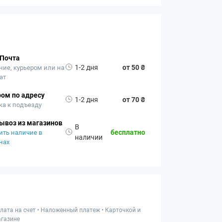
 Почта
1-2 дня
от 50 ₴
ние, курьером или на
ат
ом по адресу
1-2 дня
от 70 ₴
ка к подъезду
ывоз из магазинов
В
бесплатно
ить наличие в
наличии
нах
лата на счет • Наложенный платеж • Карточкой и
газине