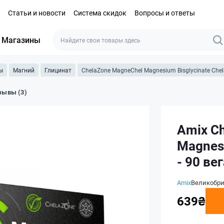
Статьи и новости
Система скидок
Вопросы и ответы
Магазины
ы
Магний
Глицинат
ChelaZone MagneChel Magnesium Bisglycinate Chela
зывы (3)
Amix C
Magnesi
- 90 ве
Amix
Великобр
639₴