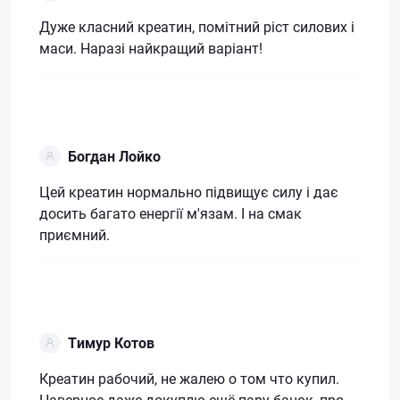
Дуже класний креатин, помітний ріст силових і
маси. Наразі найкращий варіант!
Богдан Лойко
Цей креатин нормально підвищує силу і дає
досить багато енергії м'язам. І на смак
приємний.
Тимур Котов
Креатин рабочий, не жалею о том что купил.
Наверное даже докуплю ещё пару банок, про