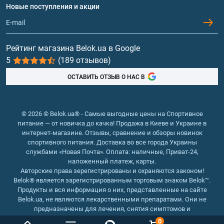
Протеин
Новые поступления и акции
Обмен и возврат
Контакты и адреса магазинов
Гейнеры
Витамины и минералы
Рейтинг магазина Belok.ua в Google
5
(189 отзывов)
Рыбий жир, жирные кислоты
ОСТАВИТЬ ОТЗЫВ О НАС В
© 2026 © Belok.ua® - Самые выгодные цены на Спортивное
питание — от новичка до качка! Продажа в Киеве и Украине в
интернет-магазине. Отзывы, сравнение и обзоры новинок
спортивного питания. Доставка во все города Украины
службами «Новая Почта». Оплата: наличные, Приват-24,
наложенный платеж, карты.
Авторские права зерегистрированы и охраняются законом!
Belok® является зарегистрированным торговым знаком Belok™.
Продукты и вся информация о них, представленные на сайте
Belok.ua, не являются лекарственными препаратами. Они не
предназначены для лечения, снятия симптомов и
предотвращения болезней.
0