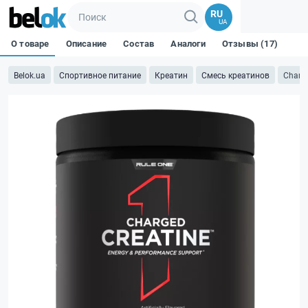
RU
UA
О товаре
Описание
Состав
Аналоги
Отзывы (17)
Belok.ua
Спортивное питание
Креатин
Смесь креатинов
Charge