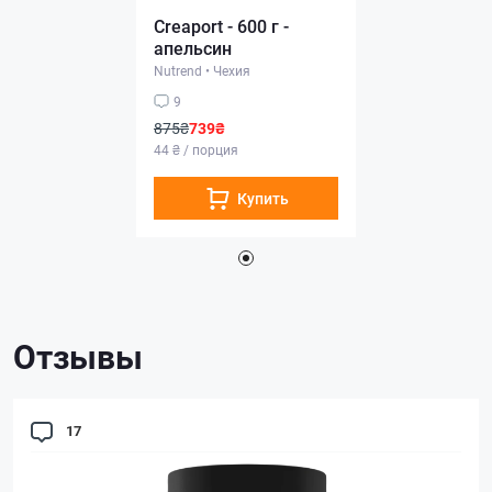
Creaport - 600 г -
апельсин
Nutrend
•
Чехия
9
875₴
739₴
44 ₴ / порция
Купить
Отзывы
17