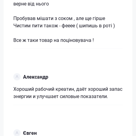
верне від нього
Пробував мішати з соком , але ще гірше
Чистим пити також - фееее ( шипишь в роті )
Все ж таки товар на поціновувача !
Александр
Хороший рабочий креатин, даёт хороший запас
энергии и улучшает силовые показатели.
Євген