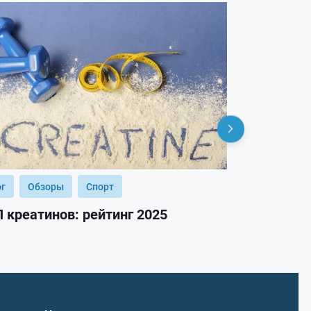
ог
Обзоры
Спорт
Блог
Обз
 креатинов: рейтинг 2025
ТОП гейнер