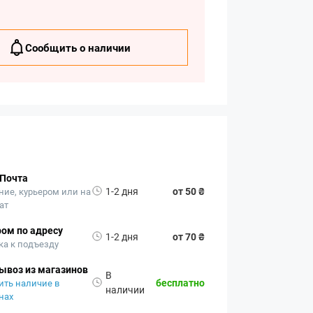
Сообщить о наличии
 Почта
1-2 дня
от 50 ₴
ние, курьером или на
ат
ом по адресу
1-2 дня
от 70 ₴
ка к подъезду
ывоз из магазинов
В
бесплатно
ить наличие в
наличии
нах