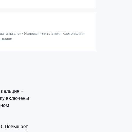
лата на счет • Наложенный платеж • Карточкой и
газине
 кальция –
улу включены
тном
 D. Повышает