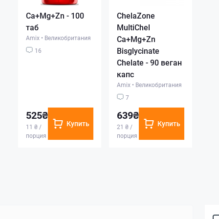
Ca+Mg+Zn - 100
ChelaZone
таб
MultiChel
Amix
•
Великобритания
Ca+Mg+Zn
Bisglycinate
16
Chelate - 90 веган
капс
Amix
•
Великобритания
7
525₴
639₴
Купить
Купить
11 ₴ /
21 ₴ /
порция
порция