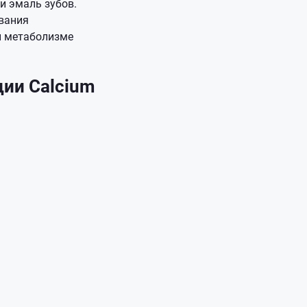
и эмаль зубов.
вания
и метаболизме
ии Calcium