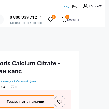
Кабинет
Укр
Рус
0 800 339 712
0
0
Корзина
Бесплатно по Украине
ds Calcium Citrate -
ан капс
А
Кальций+Магний+Цинк
904
0
Товара нет в наличии