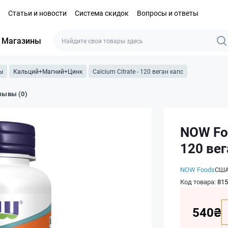
Статьи и новости
Система скидок
Вопросы и ответы
Магазины
ы
Кальций+Магний+Цинк
Calcium Citrate - 120 веган капс
зывы (0)
NOW Foo
120 вег
NOW Foods
СШ
Код товара:
815
540₴