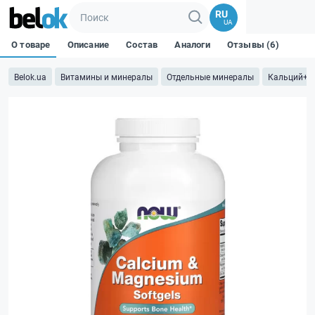
RU
UA
О товаре
Описание
Состав
Аналоги
Отзывы (6)
Belok.ua
Витамины и минералы
Отдельные минералы
Кальций+М