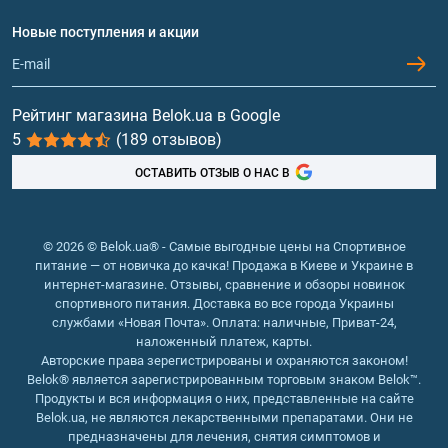
Вопросы и ответы
Протеин
Новые поступления и акции
Обмен и возврат
Контакты и адреса магазинов
Гейнеры
Витамины и минералы
Рейтинг магазина Belok.ua в Google
5
(189 отзывов)
Рыбий жир, жирные кислоты
ОСТАВИТЬ ОТЗЫВ О НАС В
© 2026 © Belok.ua® - Самые выгодные цены на Спортивное
питание — от новичка до качка! Продажа в Киеве и Украине в
интернет-магазине. Отзывы, сравнение и обзоры новинок
спортивного питания. Доставка во все города Украины
службами «Новая Почта». Оплата: наличные, Приват-24,
наложенный платеж, карты.
Авторские права зерегистрированы и охраняются законом!
Belok® является зарегистрированным торговым знаком Belok™.
Продукты и вся информация о них, представленные на сайте
Belok.ua, не являются лекарственными препаратами. Они не
предназначены для лечения, снятия симптомов и