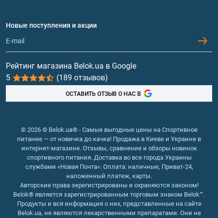
Аминокислоты
Договор присоединения
Вопросы и ответы
Протеин
Новые поступления и акции
Обмен и возврат
Контакты и адреса магазинов
Гейнеры
Витамины и минералы
Рейтинг магазина Belok.ua в Google
5
(189 отзывов)
Рыбий жир, жирные кислоты
ОСТАВИТЬ ОТЗЫВ О НАС В
© 2026 © Belok.ua® - Самые выгодные цены на Спортивное
питание — от новичка до качка! Продажа в Киеве и Украине в
интернет-магазине. Отзывы, сравнение и обзоры новинок
спортивного питания. Доставка во все города Украины
службами «Новая Почта». Оплата: наличные, Приват-24,
наложенный платеж, карты.
Авторские права зерегистрированы и охраняются законом!
Belok® является зарегистрированным торговым знаком Belok™.
Продукты и вся информация о них, представленные на сайте
Belok.ua, не являются лекарственными препаратами. Они не