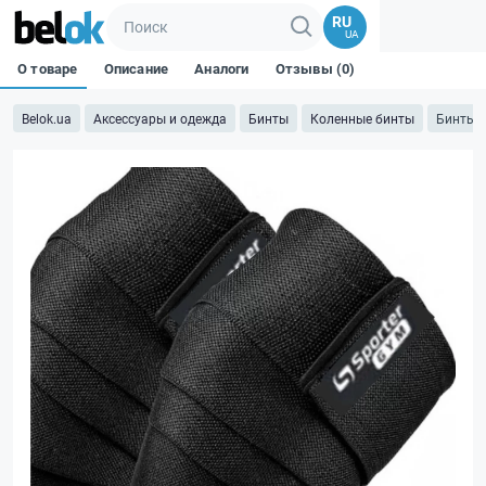
RU
UA
О товаре
Описание
Аналоги
Отзывы (0)
Belok.ua
Аксессуары и одежда
Бинты
Коленные бинты
Бинты на