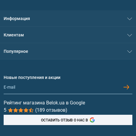
Информация
О нас
Клиентам
Контакты
Система скидок
Популярное
Политика конфиденциальности
Доставка и оплата
Аминокислоты
Договор присоединения
Вопросы и ответы
Протеин
Новые поступления и акции
Обмен и возврат
Контакты и адреса магазинов
Гейнеры
Витамины и минералы
Рейтинг магазина Belok.ua в Google
5
(189 отзывов)
Рыбий жир, жирные кислоты
ОСТАВИТЬ ОТЗЫВ О НАС В