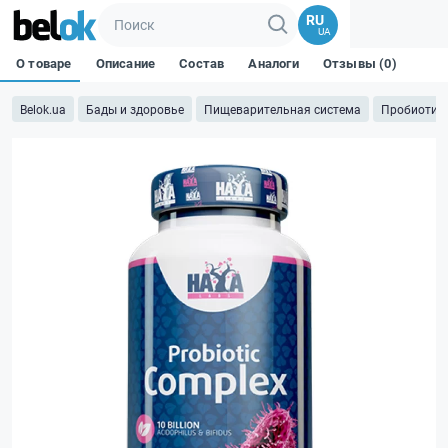
RU
UA
О товаре
Описание
Состав
Аналоги
Отзывы (0)
Belok.ua
Бады и здоровье
Пищеварительная система
Пробиотик