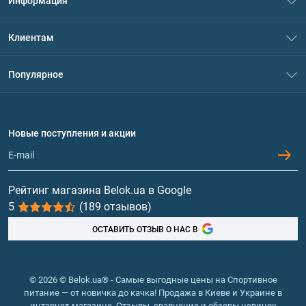
Информация
О нас
Клиентам
Контакты
Система скидок
Популярное
Политика конфиденциальности
Доставка и оплата
Аминокислоты
Договор присоединения
Вопросы и ответы
Протеин
Новые поступления и акции
Обмен и возврат
Контакты и адреса магазинов
Гейнеры
Витамины и минералы
Рейтинг магазина Belok.ua в Google
5
(189 отзывов)
Рыбий жир, жирные кислоты
ОСТАВИТЬ ОТЗЫВ О НАС В
© 2026 © Belok.ua® - Самые выгодные цены на Спортивное
питание — от новичка до качка! Продажа в Киеве и Украине в
интернет-магазине. Отзывы, сравнение и обзоры новинок