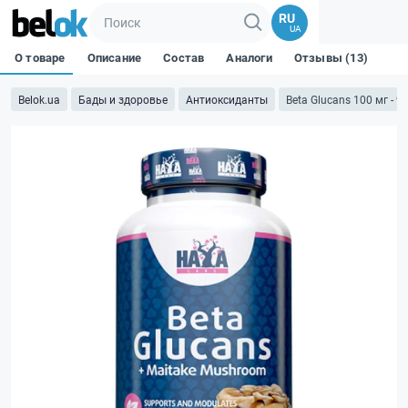
RU
UA
О товаре
Описание
Состав
Аналоги
Отзывы (13)
Belok.ua
Бады и здоровье
Антиоксиданты
Beta Glucans 100 мг - 9