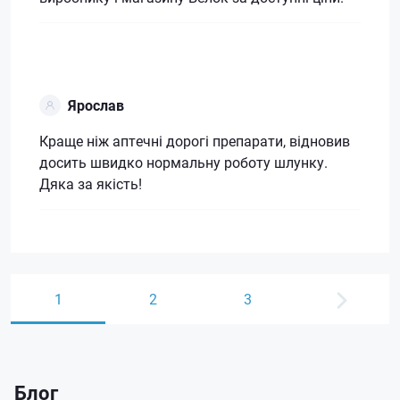
Ярослав
Краще ніж аптечні дорогі препарати, відновив
досить швидко нормальну роботу шлунку.
Дяка за якість!
1
2
3
Блог