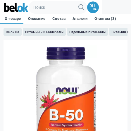
RU
UA
О товаре
Описание
Состав
Аналоги
Отзывы (3)
Belok.ua
Витамины и минералы
Отдельные витамины
Витамин B