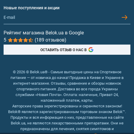
Вопросы и ответы
Протеин
Новые поступления и акции
Обмен и возврат
Контакты и адреса магазинов
Гейнеры
Витамины и минералы
Рейтинг магазина Belok.ua в Google
5
(189 отзывов)
Рыбий жир, жирные кислоты
ОСТАВИТЬ ОТЗЫВ О НАС В
© 2026 © Belok.ua® - Самые выгодные цены на Спортивное
питание — от новичка до качка! Продажа в Киеве и Украине в
интернет-магазине. Отзывы, сравнение и обзоры новинок
спортивного питания. Доставка во все города Украины
службами «Новая Почта». Оплата: наличные, Приват-24,
наложенный платеж, карты.
Авторские права зерегистрированы и охраняются законом!
Belok® является зарегистрированным торговым знаком Belok™.
Продукты и вся информация о них, представленные на сайте
Belok.ua, не являются лекарственными препаратами. Они не
предназначены для лечения, снятия симптомов и