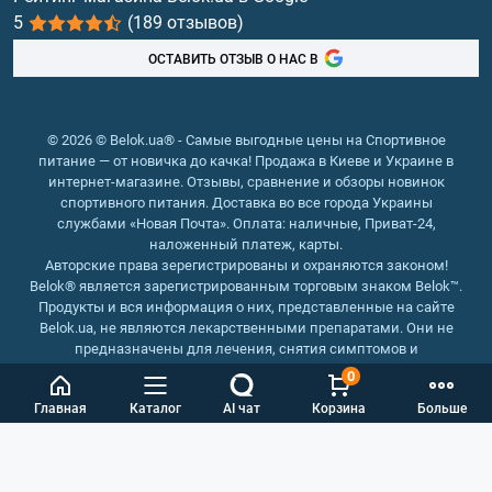
5
(189 отзывов)
Рыбий жир, жирные кислоты
ОСТАВИТЬ ОТЗЫВ О НАС В
© 2026 © Belok.ua® - Самые выгодные цены на Спортивное
питание — от новичка до качка! Продажа в Киеве и Украине в
интернет-магазине. Отзывы, сравнение и обзоры новинок
спортивного питания. Доставка во все города Украины
службами «Новая Почта». Оплата: наличные, Приват-24,
наложенный платеж, карты.
Авторские права зерегистрированы и охраняются законом!
Belok® является зарегистрированным торговым знаком Belok™.
Продукты и вся информация о них, представленные на сайте
Belok.ua, не являются лекарственными препаратами. Они не
предназначены для лечения, снятия симптомов и
предотвращения болезней.
0
Интернет магазин Belok.ua
››
Интернет магазин спортивного
Главная
Каталог
AI чат
Корзина
Больше
питания