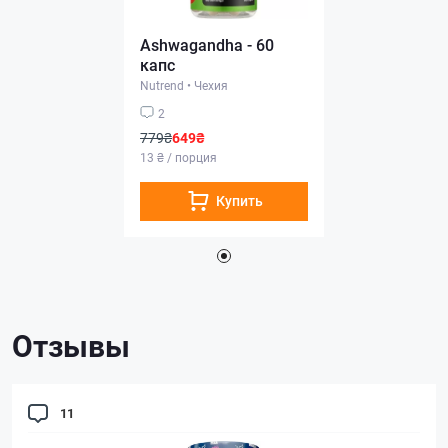
Ashwagandha - 60
капс
Nutrend
•
Чехия
2
779₴
649₴
13 ₴ / порция
Купить
Отзывы
11