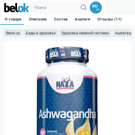
RU
UA
О товаре
Описание
Состав
Аналоги
Отзывы (11)
Belok.ua
Бады и здоровье
Здоровье нервной системы
Ашваганда