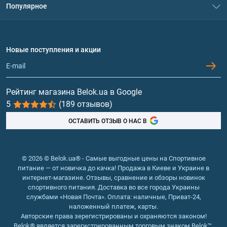
Популярное
Политика конфиденциальности
Доставка и оплата
Аминокислоты
Договор присоединения
Вопросы и ответы
Протеин
Новые поступления и акции
Обмен и возврат
Контакты и адреса магазинов
Гейнеры
Витамины и минералы
Рейтинг магазина Belok.ua в Google
5
(189 отзывов)
Рыбий жир, жирные кислоты
ОСТАВИТЬ ОТЗЫВ О НАС В
© 2026 © Belok.ua® - Самые выгодные цены на Спортивное
питание — от новичка до качка! Продажа в Киеве и Украине в
интернет-магазине. Отзывы, сравнение и обзоры новинок
спортивного питания. Доставка во все города Украины
службами «Новая Почта». Оплата: наличные, Приват-24,
наложенный платеж, карты.
Авторские права зерегистрированы и охраняются законом!
Belok® является зарегистрированным торговым знаком Belok™.