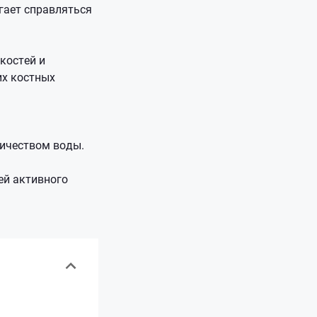
гает справляться
костей и
их костных
личеством воды.
ей активного