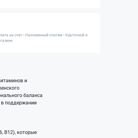
лата на счет • Наложенный платеж • Карточкой и
газине
витаминов и
женского
онального баланса
 в поддержании
6, B12), которые