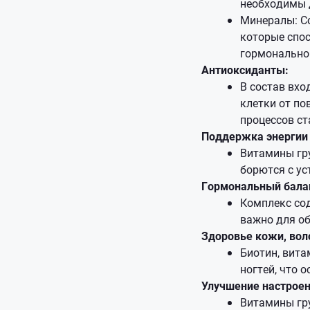
необходимы д
Минералы: Со
которые спо
гормонально
Антиоксиданты:
В состав вхо
клетки от п
процессов ст
Поддержка энергии 
Витамины гр
борются с ус
Гормональный бала
Комплекс со
важно для о
Здоровье кожи, воло
Биотин, вита
ногтей, что 
Улучшение настроен
Витамины гру