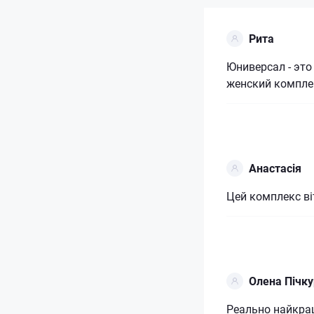
Рита
Юниверсал - это
женский компле
Анастасія
Цей комплекс ві
Олена Пічку
Реально найкращ