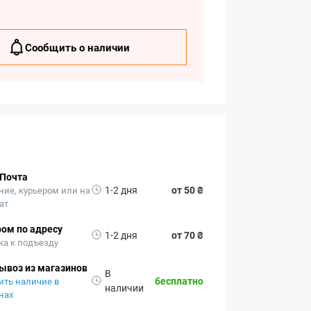
Сообщить о наличии
 Почта
1-2 дня
от 50 ₴
ние, курьером или на
ат
ом по адресу
1-2 дня
от 70 ₴
ка к подъезду
ывоз из магазинов
В
бесплатно
ить наличие в
наличии
нах