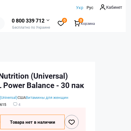
Кабинет
Укр
Рус
0 800 339 712
0
0
Корзина
Бесплатно по Украине
utrition (Universal)
Power Balance - 30 пак
(Universal)
США
Витамины для женщин
615
4
₴
Товара нет в наличии