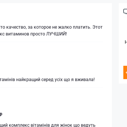
 то качество, за которое не жалко платить. Этот
кс витаминов просто ЛУЧШИЙ!
тамінів найкращий серед усіх що я вживала!
р
ий комплекс вітамінів для жінок що ведуть