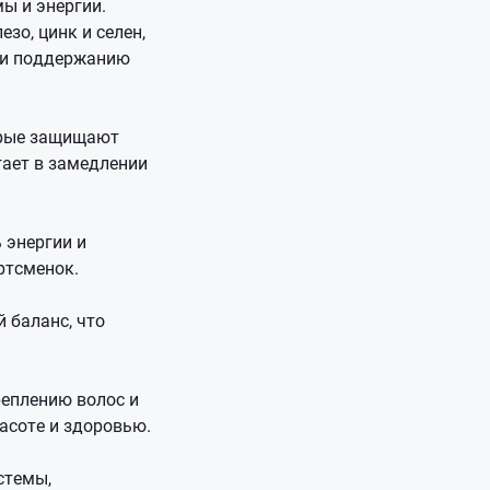
ы и энергии.
зо, цинк и селен,
 и поддержанию
торые защищают
ает в замедлении
 энергии и
ртсменок.
 баланс, что
реплению волос и
асоте и здоровью.
стемы,