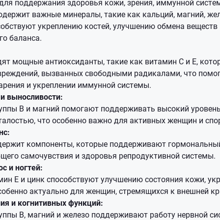
ля поддержания здоровья кожи, зрения, иммунной систем
держит важные минералы, такие как кальций, магний, желе
собствуют укреплению костей, улучшению обмена веществ
го баланса.
дят мощные антиоксиданты, такие как витамин С и Е, ко
овреждений, вызванных свободными радикалами, что помог
арения и укреплении иммунной системы.
и выносливости:
уппы B и магний помогают поддерживать высокий уровень
талостью, что особенно важно для активных женщин и спо
нс:
держит компоненты, которые поддерживают гормональный
бщего самочувствия и здоровья репродуктивной системы.
с и ногтей:
мин Е и цинк способствуют улучшению состояния кожи, ук
особенно актуально для женщин, стремящихся к внешней кр
ия и когнитивных функций:
ппы B, магний и железо поддерживают работу нервной си