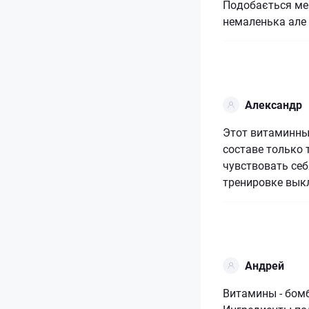
Подобається мен
немаленька але 
Александр
Этот витаминны
составе только 
чувствовать себ
тренировке вык
Андрей
Витамины - бом