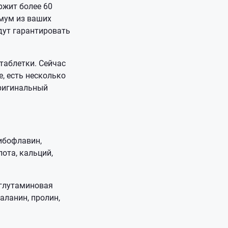
ржит более 60
мум из ваших
дут гарантировать
таблетки. Сейчас
, есть несколько
оригинальный
рибофлавин,
лота, кальций,
 глутаминовая
лаланин, пролин,