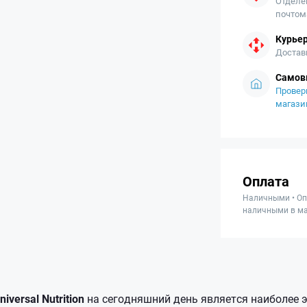
Отделе
почтом
Курьер
Достав
Самов
Провер
магази
Оплата
Наличными • Оп
наличными в ма
iversal Nutrition
на сегодняшний день является наиболее