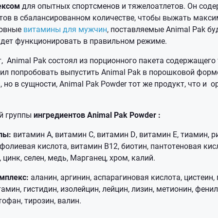
ексом
для опытных спортсменов и тяжелоатлетов. Он соде
тов в сбалансированном количестве, чтобы выжать макси
новные
витамины для мужчин
, поставляемые Animal Pak бу
удет функционировать в правильном режиме.
т, Animal Pak состоял из порционного пакета содержащего 
ил попробовать выпустить Animal Pak в порошковой форме
 но в сущности, Animal Pak Powder тот же продукт, что и 
й группы
ингредиентов Animal Pak Powder :
лы:
витамин А, витамин С, витамин D, витамин Е, тиамин, 
 фолиевая кислота, витамин B12, биотин, пантотеновая кис
 цинк, селен, медь, Марганец, хром, калий.
мплекс:
аланин, аргинин, аспарагиновая кислота, цистеин,
тамин, гистидин, изолейцин, лейцин, лизин, метионин, фени
тофан, тирозин, валин.