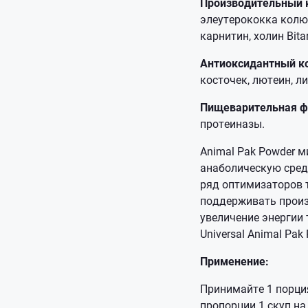
Производительный 
элеутерококка колю
карнитин, холин Bit
Антиоксидантный к
косточек, лютеин, л
Пищеварительная ф
протеиназы.
Animal Pak Powder м
анаболическую сред
ряд оптимизаторов т
поддерживать произ
увеличение энергии 
Universal Animal Pa
Применение:
Принимайте 1 порция
пропорции 1 скуп на