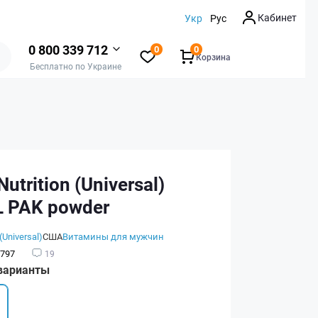
Кабинет
Укр
Рус
0 800 339 712
0
0
Корзина
Бесплатно по Украине
utrition (Universal)
 PAK powder
(Universal)
США
Витамины для мужчин
797
19
варианты