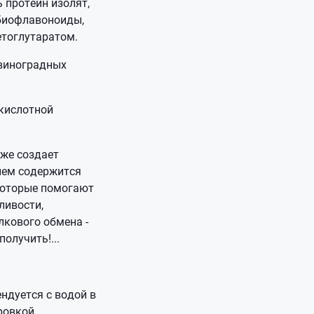
 протеин изолят,
 биофлавоноиды,
кетоглутаратом.
 виноградных
 кислотной
 же создает
нем содержится
 которые помогают
ливости,
лкового обмена -
олучить!...
ндуется с водой в
ровкой.