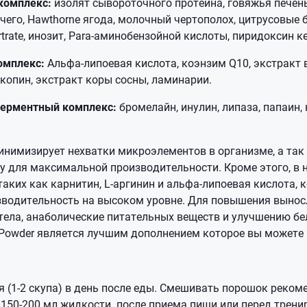
комплекс:
изолят сывороточного протеина, говяжья печень
чего, Hawthorne ягода, молочный чертополох, цитрусовые
artrate, инозит, Para-аминобензойной кислоты, пиридоксин 
омплекс:
Альфа-липоевая кислота, коэнзим Q10, экстракт
икопин, экстракт коры сосны, ламинарии.
ерментный комплекс:
бромелайн, инулин, липаза, папаин,
инимизирует нехватки микроэлементов в организме, а так
у для максимальной производительности. Кроме этого, в 
аких как карнитин, L-аргинин и альфа-липоевая кислота,
водительность на высоком уровне. Для повышения вынос
тела, анаболические питательных веществ и улучшению бе
k Powder является лучшим дополнением которое вы можете п
 (1-2 скупа) в день после еды. Смешивать порошок рекоме
 150-200 мл жидкости. после приема пищи или перед трени