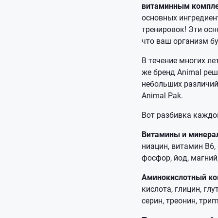
витаминным компл
основных ингредиен
тренировок! Эти ос
что ваш организм б
В течение многих ле
же бренд Animal реш
небольших различий,
Animal Pak.
Вот разбивка каждо
Витамины и минера
ниацин, витамин B6,
фосфор, йод, магний,
Аминокислотный ко
кислота, глицин, глу
серин, треонин, трип