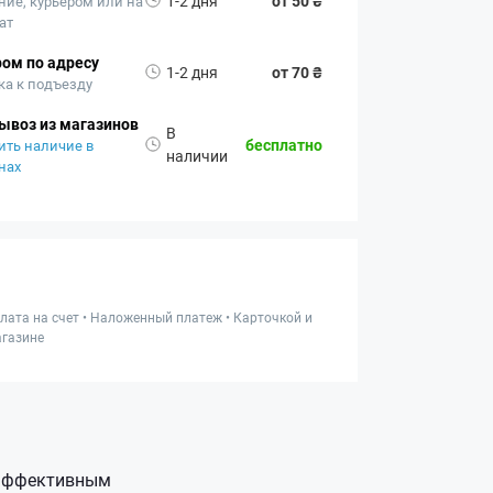
1-2 дня
от 50 ₴
ние, курьером или на
ат
ом по адресу
1-2 дня
от 70 ₴
ка к подъезду
ывоз из магазинов
В
бесплатно
ить наличие в
наличии
нах
лата на счет • Наложенный платеж • Карточкой и
газине
 эффективным