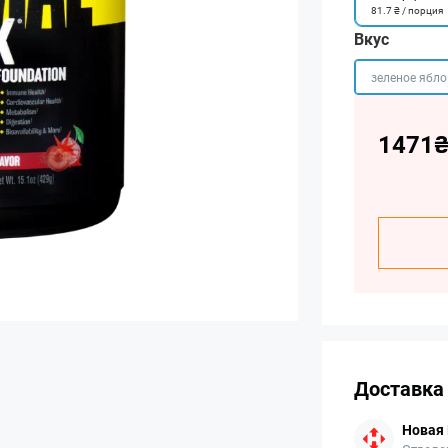
81.7 ₴ / порция
Вкус
зеленое ябло
1471
Доставка
Новая