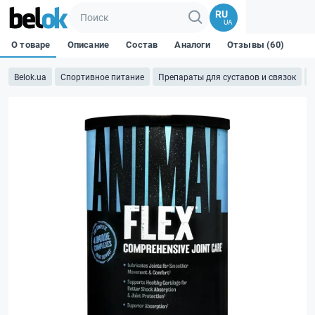
RU
UA
О товаре
Описание
Состав
Аналоги
Отзывы (60)
Belok.ua
Спортивное питание
Препараты для суставов и связок
A