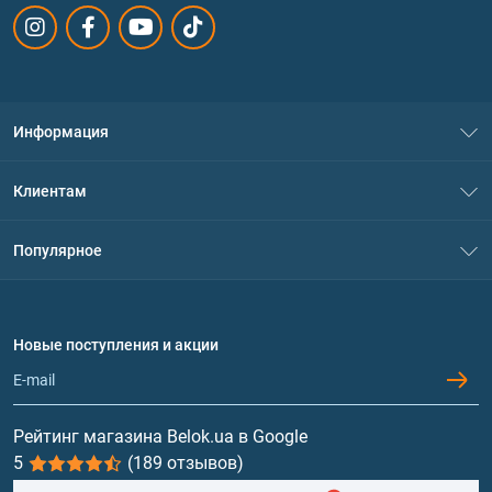
Информация
О нас
Клиентам
Контакты
Система скидок
Популярное
Политика конфиденциальности
Доставка и оплата
Аминокислоты
Договор присоединения
Вопросы и ответы
Протеин
Новые поступления и акции
Обмен и возврат
Контакты и адреса магазинов
Гейнеры
Витамины и минералы
Рейтинг магазина Belok.ua в Google
5
(189 отзывов)
Рыбий жир, жирные кислоты