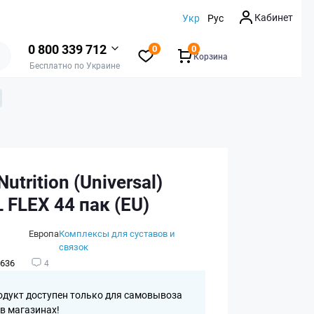
Кабинет
Укр
Рус
0 800 339 712
0
0
Корзина
Бесплатно по Украине
utrition (Universal)
FLEX 44 пак (EU)
Европа
Комплексы для суставов и
связок
636
4
одукт доступен только для самовывоза
 в магазинах!