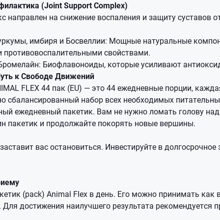
илактика (Joint Support Complex)
с направлен на снижение воспаления и защиту суставов о
уркумы, имбиря и Босвеллии: Мощные натуральные компо
 противовоспалительными свойствами.
 Бромелайн: Биофлавоноиды, которые усиливают антиокси
Путь к Свободе Движений
MAL FLEX 44 пак (EU) — это 44 ежедневные порции, кажда
о сбалансированный набор всех необходимых питательны
ный ежедневный пакетик. Вам не нужно ломать голову на
ин пакетик и продолжайте покорять новые вершины.
 заставит вас остановиться. Инвестируйте в долгосрочное
риему
етик (pack) Animal Flex в день. Его можно принимать как 
к. Для достижения наилучшего результата рекомендуется 