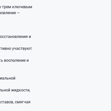
по трем ключевым
новление —
осстановления и
ктивно участвуют
ь воспаление и
виальной
льной жидкости,
ставов, смягчая