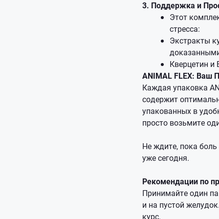
3. Поддержка и Проф
Этот комплек
стресса:
Экстракты к
доказанными
Кверцетин и
ANIMAL FLEX: Ваш 
Каждая упаковка ANI
содержит оптимальн
упакованных в удоб
просто возьмите од
Не ждите, пока боль
уже сегодня.
Рекомендации по п
Принимайте один пак
и на пустой желудо
курс.