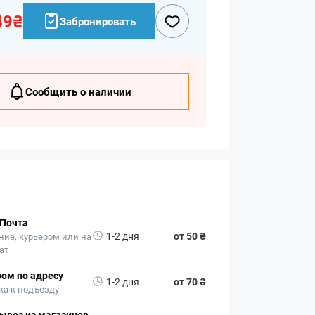
49₴
Забронировать
Сообщить о наличии
 Почта
1-2 дня
от 50 ₴
ние, курьером или на
ат
ом по адресу
1-2 дня
от 70 ₴
ка к подъезду
ывоз из магазинов