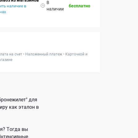
В
бесплатно
ить наличие в
наличии
нах
лата на счет • Наложенный платеж • Карточкой и
газине
бронежилет" для
иру как эталон в
ся? Тогда вы
 Интенсивные