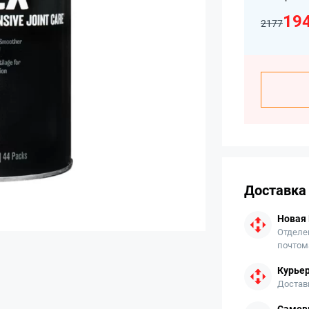
19
2177
Доставка
Новая
Отделе
почтом
Курьер
Достав
Самов