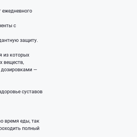
т ежедневного
ненты с
дантную защиту.
я из которых
х веществ,
д дозировками —
 здоровье суставов
во время еды, так
проходить полный