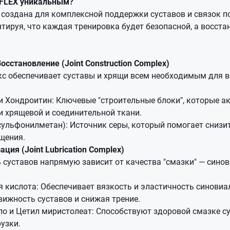
 FLEX уникальным?
x создана для комплексной поддержки суставов и связок 
тируя, что каждая тренировка будет безопасной, а восста
Восстановление (Joint Construction Complex)
кс обеспечивает суставы и хрящи всем необходимым для в
 Хондроитин: Ключевые "строительные блоки", которые а
и хрящевой и соединительной ткани.
ульфонилметан): Источник серы, который помогает снизит
щения.
ция (Joint Lubrication Complex)
суставов напрямую зависит от качества "смазки" — сино
 кислота: Обеспечивает вязкость и эластичность синовиа
ижность суставов и снижая трение.
о и Цетил миристолеат: Способствуют здоровой смазке су
узки.