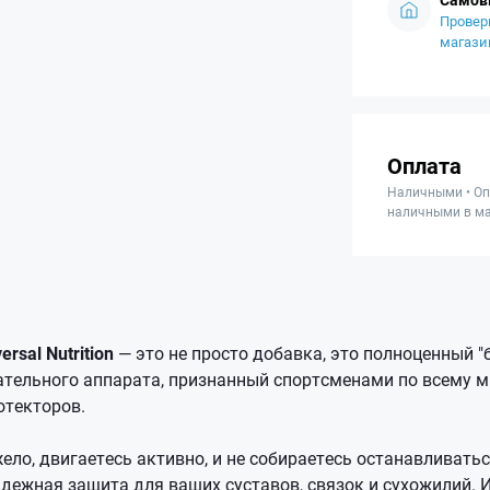
Провер
магази
Оплата
Наличными • Оп
наличными в ма
rsal Nutrition
— это не просто добавка, это полноценный "
ательного аппарата, признанный спортсменами по всему м
отекторов.
ело, двигаетесь активно, и не собираетесь останавливать
адежная защита для ваших суставов, связок и сухожилий.