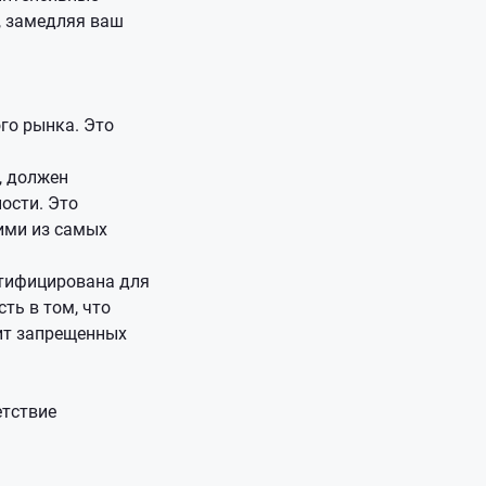
, замедляя ваш
го рынка. Это
, должен
ости. Это
ними из самых
ртифицирована для
ть в том, что
жит запрещенных
етствие