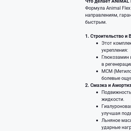
Что делает ANIMAL
Формула Animal Fle
направлениям, гаран
быстрым.
1. Строительство и 
Этот компле
укрепления:
Глюкозамин и
в регенераци
МСМ (Метилс
болевые ощу
2. Смазка и Амортиза
Подвижность 
жидкости.
Гиалуроновая
улучшая подв
Льняное масл
ударные нагр