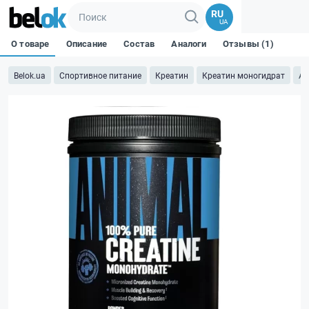
RU
UA
О товаре
Описание
Состав
Аналоги
Отзывы (1)
Belok.ua
Спортивное питание
Креатин
Креатин моногидрат
An