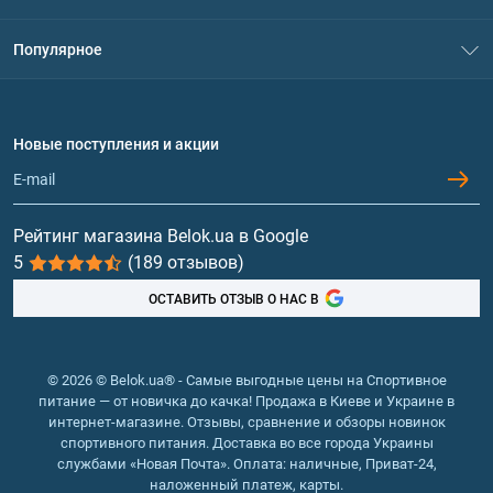
Контакты
Система скидок
Популярное
Политика конфиденциальности
Доставка и оплата
Аминокислоты
Договор присоединения
Вопросы и ответы
Протеин
Новые поступления и акции
Обмен и возврат
Контакты и адреса магазинов
Гейнеры
Витамины и минералы
Рейтинг магазина Belok.ua в Google
5
(189 отзывов)
Рыбий жир, жирные кислоты
ОСТАВИТЬ ОТЗЫВ О НАС В
© 2026 © Belok.ua® - Самые выгодные цены на Спортивное
питание — от новичка до качка! Продажа в Киеве и Украине в
интернет-магазине. Отзывы, сравнение и обзоры новинок
спортивного питания. Доставка во все города Украины
службами «Новая Почта». Оплата: наличные, Приват-24,
наложенный платеж, карты.