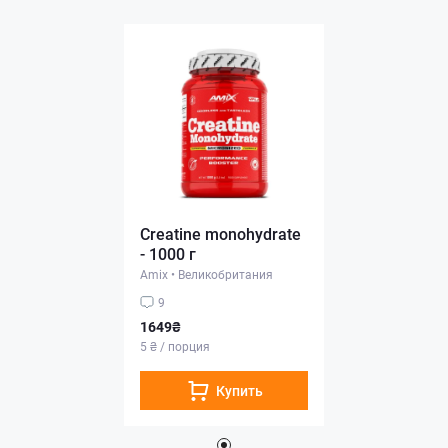
Creatine monohydrate
- 1000 г
Amix
•
Великобритания
9
1649₴
5 ₴ / порция
Купить