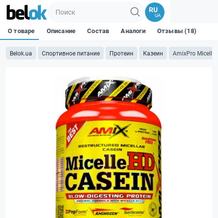
RU
UA
О товаре
Описание
Состав
Аналоги
Отзывы (18)
Belok.ua
Спортивное питание
Протеин
Казеин
AmixPro Micelle