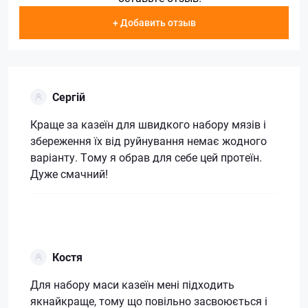
+ Добавить отзыв
Сергій
Краще за казеїн для швидкого набору мязів і
збереження їх від руйнування немає жодного
варіанту. Тому я обрав для себе цей протеїн.
Дуже смачний!
Костя
Для набору маси казеїн мені підходить
якнайкраще, тому що повільно засвоюється і