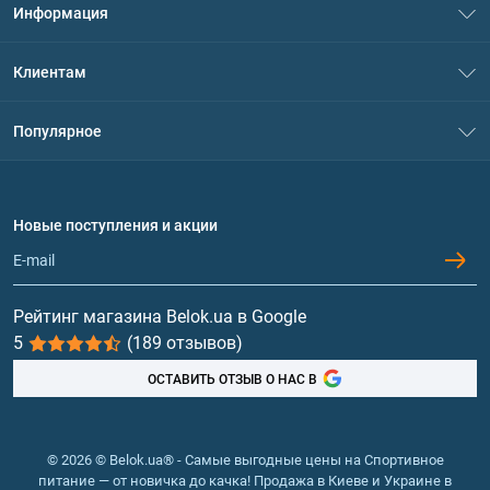
Информация
О нас
Клиентам
Контакты
Система скидок
Популярное
Политика конфиденциальности
Доставка и оплата
Аминокислоты
Договор присоединения
Вопросы и ответы
Протеин
Новые поступления и акции
Обмен и возврат
Контакты и адреса магазинов
Гейнеры
Витамины и минералы
Рейтинг магазина Belok.ua в Google
5
(189 отзывов)
Рыбий жир, жирные кислоты
ОСТАВИТЬ ОТЗЫВ О НАС В
© 2026 © Belok.ua® - Самые выгодные цены на Спортивное
питание — от новичка до качка! Продажа в Киеве и Украине в